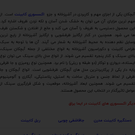
بچکان یکی از اجزای مهم و کاربردی در آشپزخانه و جزو
اکسسوری کابینت
است. از
مهم ترین مزایای آن می توان به خشک شدن آسان و لکه نزدن ظروف اشاره کرد.
این محصول دسترسی به ظروف را آسان می کند و مانع از افتادن و شکستن ظرف
ها می شود. همچنین در کنار ارگانیز ظرفشویی و ارگانیز آشپزخانه از رایج ترین
وسایل نظم دهنده به محیط آشپزخانه به شمار می آیند. آن ها با توجه به سبک
طراحی کابینت و دکوراسیون آشپزخانه به انواع مختلفی از جمله آبچکان سینک،
بالای سینک و کنار پنجره تقسیم می شوند. از انواع مدل بالای سینک می توان نوع
ایستاده، دیواری و توکار (دو طبقه و ریلی) را نام برد. همچنین نوع رومیزی و جا ظرفی
پایه دار یکی از پرکاربردترین مدل های آبچکان ظرفشویی است. انواع آبچکان و جا
ظرفی از لحاظ جنس و متریال ساخت به استیل، پلاستیکی، آبکاری و آلومینیوم
تقسیم می شوند. همچنین ابعاد آشپزخانه، موقعیت و شکل قرارگیری سینک از
عوامل تاثیرگذار در انتخاب این محصول هستند.
دیگر اکسسوری های کابینت در
ایما یراق
دستگیره کابینت مدرن
جاقاشقی چوبی
ریل کابینت