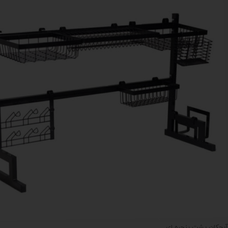
آبچکان پشت پنجره ای