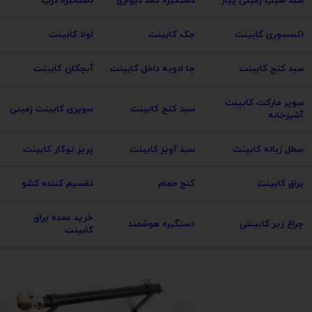
سبد سیب زمینی پیاز
دستگیره کمد دیواری
دستگیره درب
اکسسوری کابینت
جک کابینت
لولا کابینت
سبد کنج کابینت
جا ادویه داخل کابینت
آبچکان کابینت
سوپر مارکت کابینت
سبد کنج کابینت
سوپری کابینت زمینی
آشپزخانه
سطل زباله کابینت
سبد آویز کابینت
پریز توکار کابینت
یراق کابینت
کنج حمام
تقسیم کننده کشو
خرید عمده یراق
چراغ زیر کابینتی
دستگیره هوشمند
کابینت