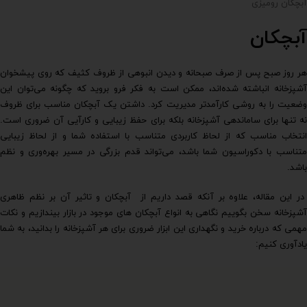
آبچکان رومیزی
آبچکان
هر روز صبح پس از صرف صبحانه و دیدن انبوهی از ظروف کثیف که روی پیشخوان
آشپزخانه انباشته شده‌اند، ممکن است به فکر فرو بروید که چگونه می‌توان این
وضعیت را به روشی کارآمدتر مدیریت کرد. داشتن یک آبچکان مناسب برای ظروف
نه تنها برای ساماندهی آشپزخانه بلکه برای حفظ زیبایی و کارآیی آن ضروری است.
انتخاب مناسب که از لحاظ کاربردی متناسب با استفاده شما و از لحاظ زیبایی
متناسب با دکوراسیون شما باشد، می‌تواند قدم بزرگی در مسیر بهره‌وری و نظم
باشد.
در این مقاله، علاوه بر آنکه قصد داریم از آبچکان و تاثیر آن بر نظم ظاهری
آشپزخانه سخن بگوییم نگاهی به انواع آبچکان های موجود در بازار بیندازیم و نکات
مهمی که درباره خرید و نگهداری این ابزار ضروری برای هر آشپزخانه را بدانید، به شما
یادآوری کنیم: