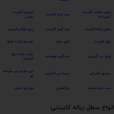
سوپر مارکت کابینت
سوپری کابینت
سبد کنج کابینت
آشپزخانه
زمینی
سطل زباله کابینت
سبد آویز کابینت
پریز توکار کابینت
یراق کابینت
کنج حمام
تقسیم کننده کشو
خرید عمده یراق
چراغ زیر کابینتی
دستگیره هوشمند
کابینت
درب فریم لس شیشه
سنسور کابینتی
ریسه زیر کابینتی
ای
سبد داخل سینک
جا کفشی
میز اتو کمدی
انواع سطل زباله کابینتی