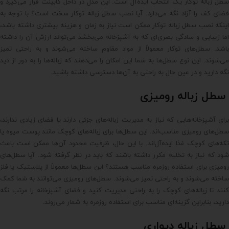
سطل زباله توکار یک انتخاب ایده‌آل است. این مدل در داخل کابینت قرار می‌گیرد و
فضای کف را آزاد نگه می‌دارد. آیا نصب سطل زباله توکار سخت است؟ با توجه به
اینکه نصب سطل زباله توکار ممکن است نیاز به زمان و هزینه بیشتری داشته باشد،
اما زیبایی و سادگی بصری‌ای که به آشپزخانه می‌بخشد می‌تواند ارزش آن را داشته
باشد. سطل‌های توکار معمولاً از مواد مقاوم ساخته می‌شوند و به راحتی تمیز
می‌شوند. این نوع سطل‌ها به شما این امکان را می‌دهند که زباله‌ها را به دور از دید
نگه دارید و در عین حال به راحتی به آن‌ها دسترسی داشته باشید.
سطل زباله رومیزی
برای آشپزخانه‌هایی که نیاز به مدیریت زباله‌های جزئی دارند یا فضای زیادی ندارند،
سطل‌های رومیزی مناسب‌اند. این سطل‌ها برای زباله‌های کوچک مانند پوست میوه یا
تکه‌های کوچک غذا ایده‌آل‌اند. با این حال، ظرفیت محدود آن‌ها ممکن است باعث
شود که نیاز به تخلیه مکرر داشته باشند که باید در نظر گرفته شود. آیا سطل‌های
رومیزی برای استفاده روزمره مناسب هستند؟ این سطل‌ها معمولاً از پلاستیک یا فلز
ساخته می‌شوند و به راحتی تمیز می‌شوند. سطل‌های رومیزی می‌توانند به شما کمک
کنند تا زباله‌های کوچک را به راحتی مدیریت کنید و فضای آشپزخانه را مرتب نگه
دارید، بنابراین گزینه‌ای مناسب برای استفاده روزمره به شمار می‌روند.
سطل زباله دیواری