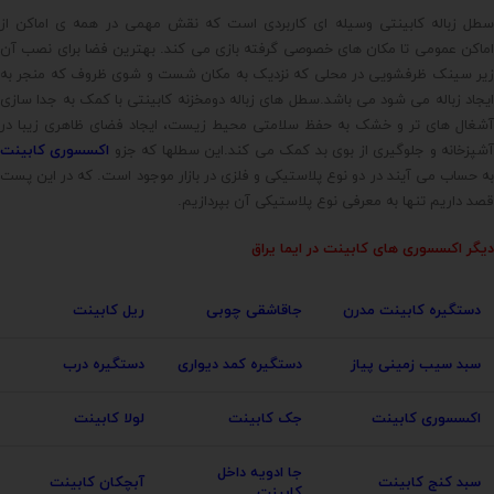
سطل زباله کابینتی وسیله ای کاربردی است که نقش مهمی در همه ی اماکن از
اماکن عمومی تا مکان های خصوصی گرفته بازی می کند. بهترین فضا برای نصب آن
زیر سینک ظرفشویی در محلی که نزدیک به مکان شست و شوی ظروف که منجر به
ایجاد زباله می شود می باشد.سطل های زباله دومخزنه کابینتی با کمک به جدا سازی
آشغال های تر و خشک به حفظ سلامتی محیط زیست، ایجاد فضای ظاهری زیبا در
شپزخانه و جلوگیری از بوی بد کمک می کند.این سطلها که جزو
اکسسوری کابینت
به حساب می آیند در دو نوع پلاستیکی و فلزی در بازار موجود است. که در این پست
قصد داریم تنها به معرفی نوع پلاستیکی آن بپردازیم.
دیگر اکسسوری های کابینت در
ایما یراق
دستگیره کابینت مدرن
جاقاشقی چوبی
ریل کابینت
سبد سیب زمینی پیاز
دستگیره کمد دیواری
دستگیره درب
اکسسوری کابینت
جک کابینت
لولا کابینت
جا ادویه داخل
سبد کنج کابینت
آبچکان کابینت
کابینت