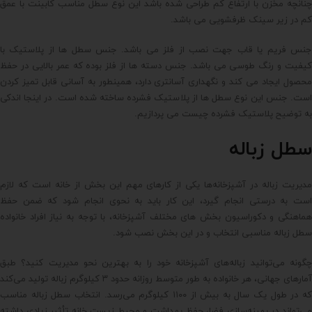
چنانچه مخزن با ارتفاع کم طراحی شده باشد این نوع سطل مناسب کابینت با عمق
کم در زیر سینک ظرفشویی می باشد.
جنس فریم یا قاب جهت نصب از فلز می باشد. جنس سطل ها از پلاستیک با
کیفیت و رنگ طوسی می باشد. جنس دسته ها از فلز بوده که عمر بالایی در حفظ
محصول ایجاد می کند و نگهداری آسانتری دارد، همینطور به آسانی قابل تمیز کردن
است. جنس این نوع سطل ها از پلاستیک فشرده ساخته شده است. در اینجا اندکی
به توضیح پلاستیک فشرده چیست می پردازیم.
سطل زباله
مدیریت زباله در آشپزخانه‌ها یکی از کارهای مهم این بخش از خانه است که لازم
است به درستی انجام گیرد، این کار باید به نحوی انجام شود که ضمن حفظ
هماهنگی و دکوراسیون بخش های مختلف آشپزخانه، با توجه به نیاز افراد خانواده
سطل زباله مناسبی انتخاب و در این بخش نصب شود.
چگونه می‌توانید زباله‌های آشپزخانه خود را به بهترین نحو مدیریت کنید؟ طبق
آمارهای جهانی، هر خانواده به طور متوسط روزانه حدود ۳ کیلوگرم زباله تولید می‌کند
که در طول یک سال به بیش از ۱۱۰۰ کیلوگرم می‌رسد. انتخاب سطل زباله مناسب
می‌تواند در بهینه‌سازی فضا، حفظ بهداشت و محیط زیست خانه تأثیر زیادی داشته