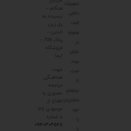
خیابان
تجهیزات
هنگام –
داخلی
نرسیده به
کمد،
پل زین
الدین –
همواره
پلاک 708 –
در
فروشگاه
تلاش
ایما
بوده
جهت
است
هماهنگی
تا
مراجعه
نیازهای
حضوری یا
مشتریان
اطلاع از
موجودی کالا
خود
با شماره
را
۰۹۱۲۰۳۰۴۵۲۸
با