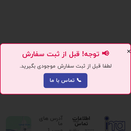
📢 توجه! قبل از ثبت سفارش
لطفا قبل از ثبت سفارش موجودی بگیرید.
📞 تماس با ما
اطلاعات
آدرس های
ایما
تماس
ما
مسیر 1.
یراق،