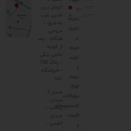
اتوبان زین
با
الدین غرب
سال‌ها
به شرق –
تجربه
خروجی
در
هنگام – بعد
از کوچه
زمینه
حاجی بیگی
تولید
– پلاک 708
و
– فروشگاه
عرضه
ایما
انواع
مسیر 2.
یراق‌آلات،
میدان
اکسسوری‌های
رسالت –
میدان
کابینت
الغدیر –
و