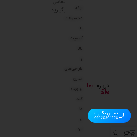
تماس
ارائه
بگیرید.
محصولات
با
کیفیت
بالا
و
طراحی‌های
مدرن
درباره
ایما
برآورده
یراق
کند.
ما
تماس بگیرید
09120304528
بر
این