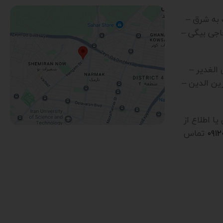
رب به شرق –
اجی بیگی –
ن الغدیر –
ین الدین –
 اطلاع از
۰۹۱
تماس