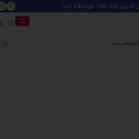
708، فروشگاه ایما
نه
تماس با ما