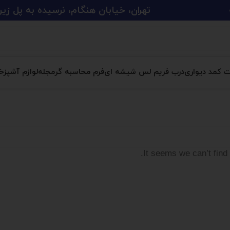
تهران، خیابان هنگام، نرسیده به پل زین الدین، پلاک 
ت کمد دیواری
درب فریم لس شیشه ای
فرم محاسبه گر
مجله
لوازم آشپزخا
It seems we can’t find 