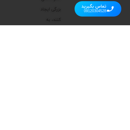
تماس بگیرید
بزرگی ایجاد
09120304528
کنند، به
همین دلیل
تمرکز اصلی ما
بر ارائه
محصولاتی
است که
علاوه بر
عملکرد بالا،
زیبایی و
کارایی را به
فضای شما