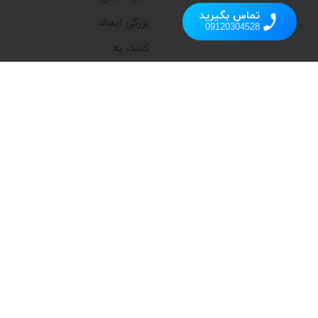
تماس بگیرید
بزرگی ایجاد
09120304528
کنند، به
همین دلیل
تمرکز اصلی ما
بر ارائه
محصولاتی
است که
علاوه بر
عملکرد بالا،
زیبایی و
کارایی را به
فضای شما