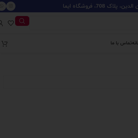
708، فروشگاه ایما
نه
تماس با ما