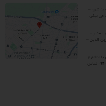
رب به شرق –
اجی بیگی –
ن الغدیر –
ین الدین –
 اطلاع از
۰۹۱
تماس