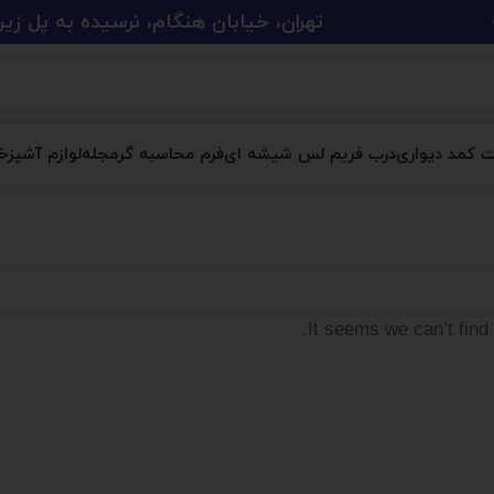
تهران، خیابان هنگام، نرسیده به پل زین الدین، پلاک 
ت کمد دیواری
درب فریم لس شیشه ای
فرم محاسبه گر
مجله
لوازم آشپزخا
It seems we can’t find 