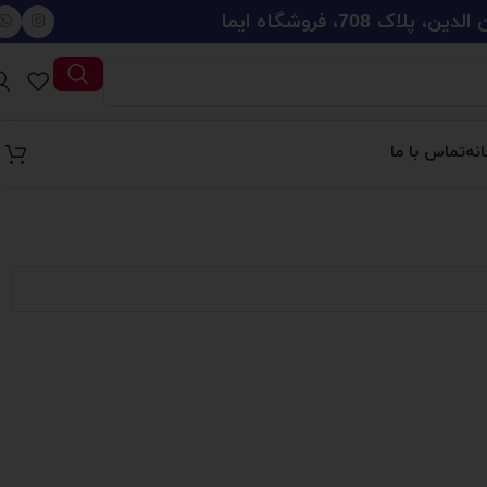
708، فروشگاه ایما
نه
تماس با ما