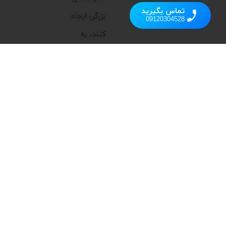
تماس بگیرید
بزرگی ایجاد
09120304528
کنند، به
همین دلیل
تمرکز اصلی ما
بر ارائه
محصولاتی
است که
علاوه بر
عملکرد بالا،
زیبایی و
کارایی را به
فضای شما