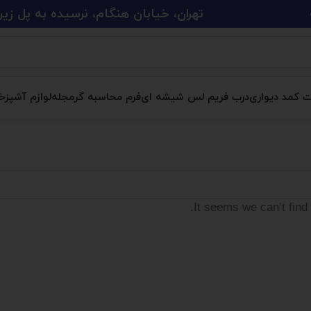
تهران، خیابان هنگام، نرسیده به پل زین الدین، پلاک 
ت کمد دیواری
درب فریم لس شیشه ای
فرم محاسبه گر
مجله
لوازم آشپزخا
It seems we can’t find 