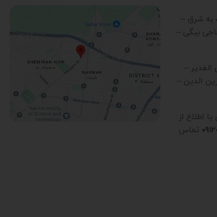
رب به شرق –
اجی بیگی –
ن الغدیر –
ین الدین –
 اطلاع از
۰۹۱
تماس