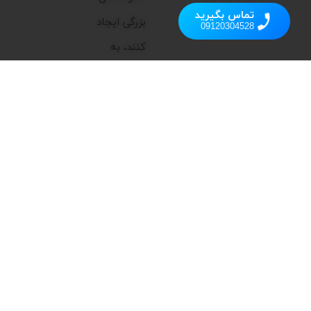
تماس بگیرید
بزرگی ایجاد
09120304528
کنند، به
همین دلیل
تمرکز اصلی ما
بر ارائه
محصولاتی
است که
علاوه بر
عملکرد بالا،
زیبایی و
کارایی را به
فضای شما