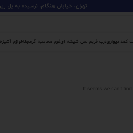
تهران، خیابان هنگام، نرسیده به پل زین الدین، پلاک 
ت کمد دیواری
درب فریم لس شیشه ای
فرم محاسبه گر
مجله
لوازم آشپزخا
It seems we can’t find 