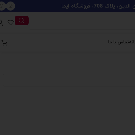
708، فروشگاه ایما
نه
تماس با ما