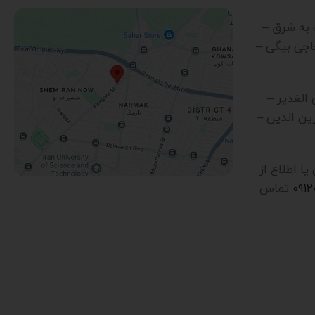
رب به شرق –
اجی بیگی –
ن الغدیر –
ین الدین –
 اطلاع از
۰۹۱
تماس