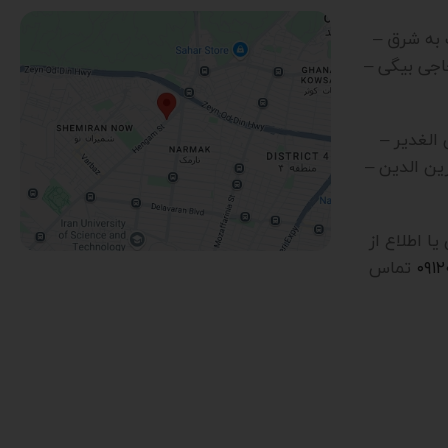
رب به شرق –
اجی بیگی –
ن الغدیر –
ین الدین –
 اطلاع از
۰۹۱
تماس