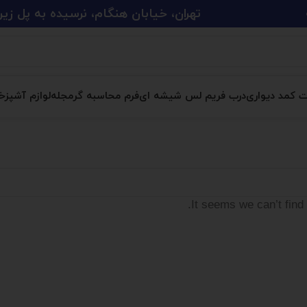
تهران، خیابان هنگام، نرسیده به پل زین الدین، پلاک 
ت کمد دیواری
درب فریم لس شیشه ای
فرم محاسبه گر
مجله
لوازم آشپزخا
It seems we can’t find 