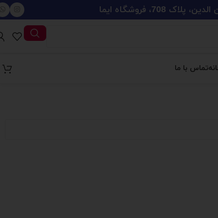
708، فروشگاه ایما
نه
تماس با ما