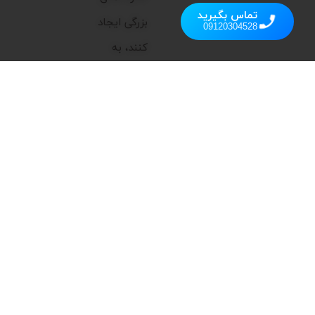
تماس بگیرید
بزرگی ایجاد
09120304528
کنند، به
همین دلیل
تمرکز اصلی ما
بر ارائه
محصولاتی
است که
علاوه بر
عملکرد بالا،
زیبایی و
کارایی را به
فضای شما