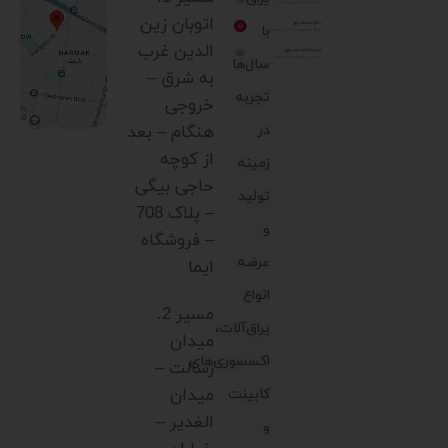
اتوبان زین
با
الدین غرب
سال‌ها
به شرق –
تجربه
خروجی
در
هنگام – بعد
از کوچه
زمینه
حاجی بیگی
تولید
– پلاک 708
و
– فروشگاه
عرضه
ایما
انواع
مسیر 2.
یراق‌آلات،
میدان
اکسسوری‌های
رسالت –
میدان
کابینت
الغدیر –
و