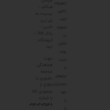
خیابان
تجهیزات
هنگام –
داخلی
نرسیده به
کمد،
پل زین
الدین –
همواره
پلاک 708 –
در
فروشگاه
تلاش
ایما
بوده
جهت
است
هماهنگی
تا
مراجعه
نیازهای
حضوری یا
مشتریان
اطلاع از
موجودی کالا
خود
با شماره
را
۰۹۱۲۰۳۰۴۵۲۸
با