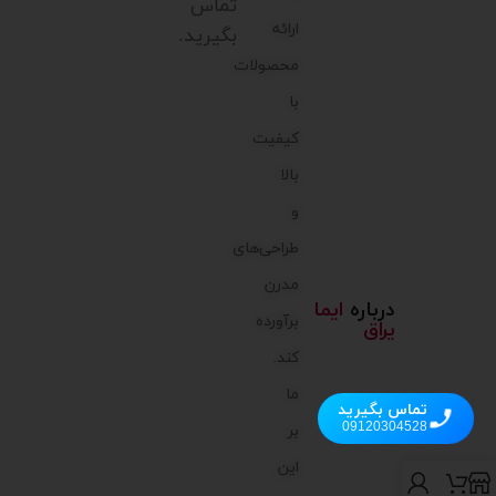
تماس
ارائه
بگیرید.
محصولات
با
کیفیت
بالا
و
طراحی‌های
مدرن
درباره
ایما
برآورده
یراق
کند.
ما
تماس بگیرید
09120304528
بر
این