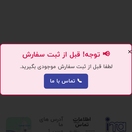
📢 توجه! قبل از ثبت سفارش
لطفا قبل از ثبت سفارش موجودی بگیرید.
📞 تماس با ما
اطلاعات
آدرس های
ایما
تماس
ما
مسیر 1.
یراق،