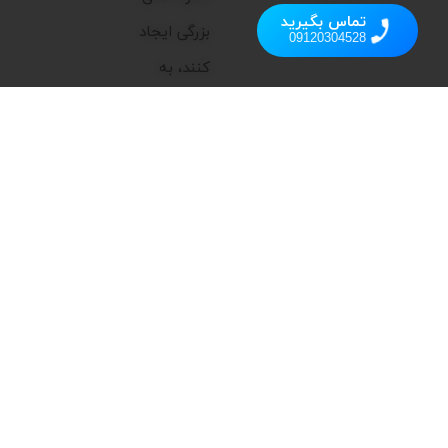
تماس بگیرید
بزرگی ایجاد
09120304528
کنند، به
همین دلیل
تمرکز اصلی ما
بر ارائه
محصولاتی
است که
علاوه بر
عملکرد بالا،
زیبایی و
کارایی را به
فضای شما