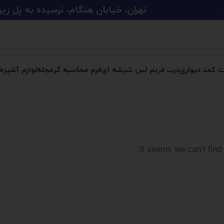
تهران، خیابان هنگام، نرسیده به پل زین الدین، پلاک 
ت کمد دیواری
درب فریم لس شیشه ای
فرم محاسبه گر
مجله
لوازم آشپزخا
It seems we can’t find 