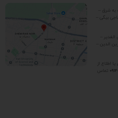
رب به شرق –
اجی بیگی –
ن الغدیر –
ین الدین –
 اطلاع از
۰۹۱
تماس