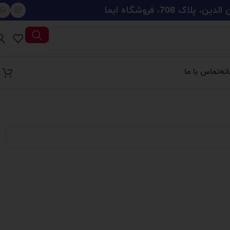
708، فروشگاه ایما
نه
تماس با ما