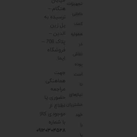
خیابان
تجهیزات
هنگام –
داخلی
نرسیده به
کمد،
پل زین
الدین –
همواره
پلاک 708 –
در
فروشگاه
تلاش
ایما
بوده
جهت
است
هماهنگی
تا
مراجعه
نیازهای
حضوری یا
مشتریان
اطلاع از
موجودی کالا
خود
با شماره
را
۰۹۱۲۰۳۰۴۵۲۸
با