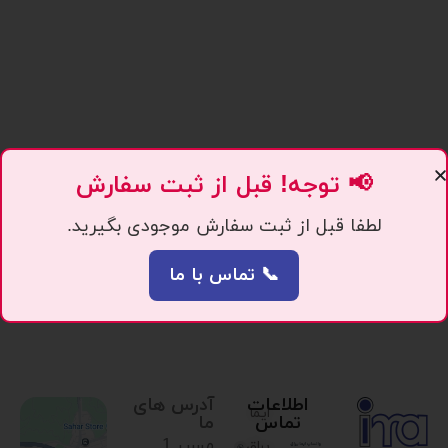
📢 توجه! قبل از ثبت سفارش
لطفا قبل از ثبت سفارش موجودی بگیرید.
📞 تماس با ما
اطلاعات
آدرس های
ایما
تماس
ما
مسیر 1.
یراق،