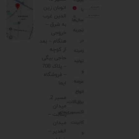
اتوبان زین
با
الدین غرب
سال‌ها
به شرق –
تجربه
خروجی
در
هنگام – بعد
از کوچه
زمینه
حاجی بیگی
تولید
– پلاک 708
و
– فروشگاه
عرضه
ایما
انواع
مسیر 2.
یراق‌آلات،
میدان
اکسسوری‌های
رسالت –
میدان
کابینت
الغدیر –
و