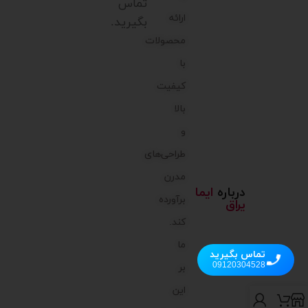
تماس
ارائه
بگیرید.
محصولات
با
کیفیت
بالا
و
طراحی‌های
مدرن
درباره
ایما
برآورده
یراق
کند.
ما
تماس بگیرید
09120304528
بر
این