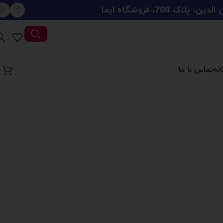
708، فروشگاه ایما
نه
تماس با ما