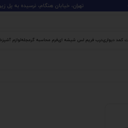
تهران، خیابان هنگام، نرسیده به پل زین الدین، پلاک 
ت کمد دیواری
درب فریم لس شیشه ای
فرم محاسبه گر
مجله
لوازم آشپزخا