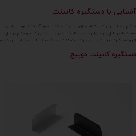
بزرگ
لبه در کابینت
7018
کریستال با پایه نقره ای
416
عمودی
تک پیچ
آشنایی با دستگیره کابینت
kd41-7
کریستال رنگی با پایه دودی
416~608
کوچک
کریستالی با پایه دودی
512 mm
متوسط
کریستالی با پایه طلایی
608 mm
هنگام انتخاب یراق کابینت اطمینان حاصل کنید که در مورد آنچه که موجب راحتی و ط
100 cm
کریستالی با پایه نقره ای
64 mm
باشید که در طول روز هزاران بار درب کابینت را باز و بسته می کنید و مدام در حال
128 mm
مسی
704 mm
ای و دستگیره مدرن در بازار موجود است که در زیر به معرفی این مدل ها می پردازیم
192میلی متر
مشکی
96 mm
64میلی متر
مشکی مات
تک پیچ
دستگیره کابینت دوپیچ
96mm
نقره ای براق
1200mm
نقره ای مات
نوک مدادی
کاراملی