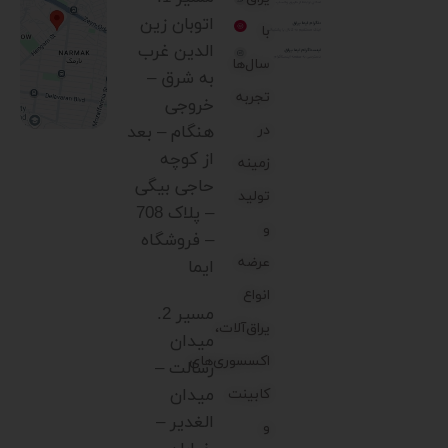
اتوبان زین
با
الدین غرب
سال‌ها
به شرق –
تجربه
خروجی
در
هنگام – بعد
از کوچه
زمینه
حاجی بیگی
تولید
– پلاک 708
و
– فروشگاه
عرضه
ایما
انواع
مسیر 2.
یراق‌آلات،
میدان
اکسسوری‌های
رسالت –
میدان
کابینت
الغدیر –
و