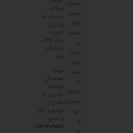
خیابان
تجهیزات
هنگام –
داخلی
نرسیده به
کمد،
پل زین
الدین –
همواره
پلاک 708 –
در
فروشگاه
تلاش
ایما
بوده
جهت
است
هماهنگی
تا
مراجعه
نیازهای
حضوری یا
مشتریان
اطلاع از
موجودی کالا
خود
با شماره
را
۰۹۱۲۰۳۰۴۵۲۸
با