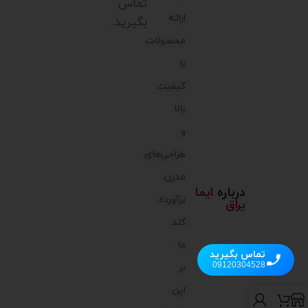
تماس
ارائه
بگیرید.
محصولات
با
کیفیت
بالا
و
طراحی‌های
مدرن
درباره
ایما
برآورده
یراق
کند.
ما
تماس بگیرید
09120304528
بر
این