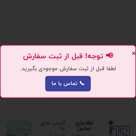
📢 توجه! قبل از ثبت سفارش
لطفا قبل از ثبت سفارش موجودی بگیرید.
📞 تماس با ما
اطلاعات
آدرس های
ایما
تماس
ما
مسیر 1.
یراق،