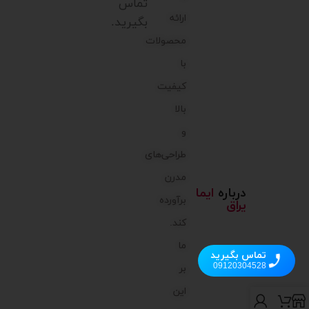
تماس
ارائه
بگیرید.
محصولات
با
کیفیت
بالا
و
طراحی‌های
مدرن
درباره
ایما
برآورده
یراق
کند.
ما
تماس بگیرید
09120304528
بر
این