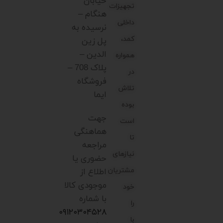
خیابان
تجهیزات
هنگام –
داخلی
نرسیده به
کمد،
پل زین
الدین –
همواره
پلاک 708 –
در
فروشگاه
تلاش
ایما
بوده
جهت
است
هماهنگی
تا
مراجعه
نیازهای
حضوری یا
مشتریان
اطلاع از
موجودی کالا
خود
با شماره
را
۰۹۱۲۰۳۰۴۵۲۸
با