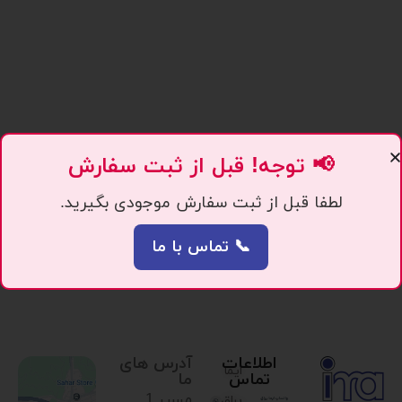
📢 توجه! قبل از ثبت سفارش
لطفا قبل از ثبت سفارش موجودی بگیرید.
📞 تماس با ما
اطلاعات
آدرس های
ایما
تماس
ما
مسیر 1.
یراق،