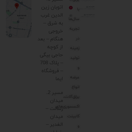
اتوبان زین
با
الدین غرب
سال‌ها
به شرق –
تجربه
خروجی
در
هنگام – بعد
از کوچه
زمینه
حاجی بیگی
تولید
– پلاک 708
و
– فروشگاه
عرضه
ایما
انواع
مسیر 2.
یراق‌آلات،
میدان
اکسسوری‌های
رسالت –
میدان
کابینت
الغدیر –
و