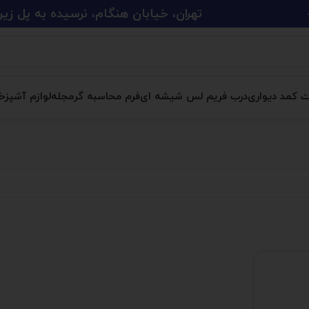
تهران، خیابان هنگام، نرسیده به پل زین الدین، پلاک 
ت کمد دیواری
درب فریم لس شیشه ای
فرم محاسبه گر
مجله
لوازم آشپزخا