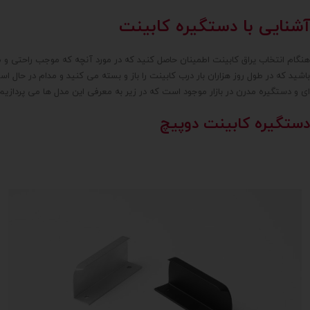
بزرگ
لبه در کابینت
7018
کریستال با پایه نقره ای
416
عمودی
تک پیچ
آشنایی با دستگیره کابینت
kd41-7
کریستال رنگی با پایه دودی
416~608
کوچک
کریستالی با پایه دودی
512 mm
متوسط
کریستالی با پایه طلایی
608 mm
هنگام انتخاب یراق کابینت اطمینان حاصل کنید که در مورد آنچه که موجب راحتی و ط
100 cm
کریستالی با پایه نقره ای
64 mm
باشید که در طول روز هزاران بار درب کابینت را باز و بسته می کنید و مدام در حال
128 mm
مسی
704 mm
ای و دستگیره مدرن در بازار موجود است که در زیر به معرفی این مدل ها می پردازیم
192میلی متر
مشکی
96 mm
64میلی متر
مشکی مات
تک پیچ
دستگیره کابینت دوپیچ
96mm
نقره ای براق
1200mm
نقره ای مات
نوک مدادی
کاراملی