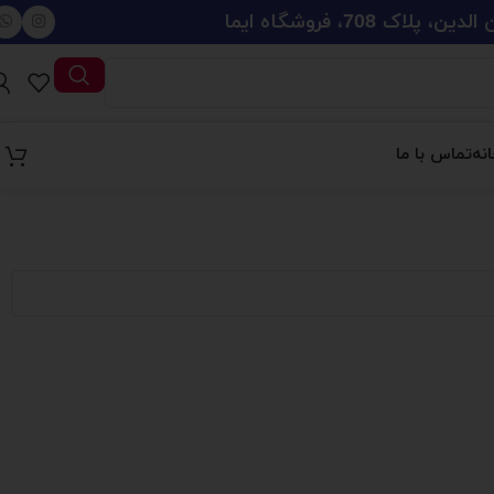
708، فروشگاه ایما
نه
تماس با ما