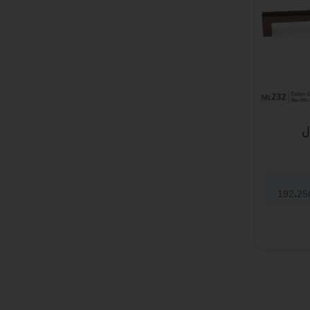
ل
192،25