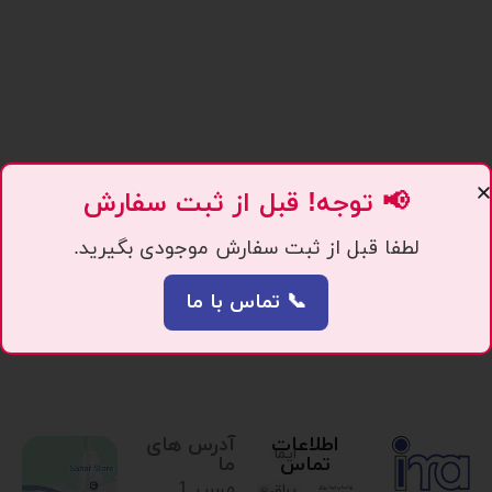
📢 توجه! قبل از ثبت سفارش
لطفا قبل از ثبت سفارش موجودی بگیرید.
📞 تماس با ما
اطلاعات
آدرس های
ایما
تماس
ما
مسیر 1.
یراق،