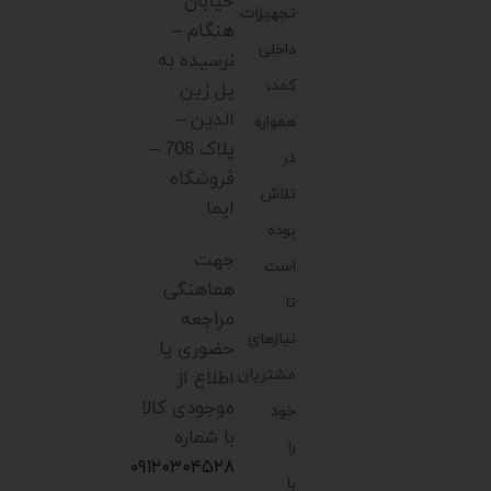
خیابان
تجهیزات
هنگام –
داخلی
نرسیده به
کمد،
پل زین
الدین –
همواره
پلاک 708 –
در
فروشگاه
تلاش
ایما
بوده
جهت
است
هماهنگی
تا
مراجعه
نیازهای
حضوری یا
مشتریان
اطلاع از
موجودی کالا
خود
با شماره
را
۰۹۱۲۰۳۰۴۵۲۸
با