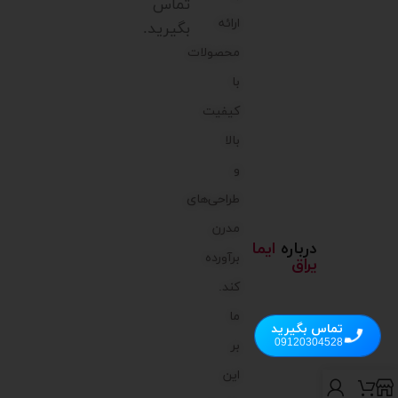
تماس
ارائه
بگیرید.
محصولات
با
کیفیت
بالا
و
طراحی‌های
مدرن
درباره
ایما
برآورده
یراق
کند.
ما
تماس بگیرید
09120304528
بر
این