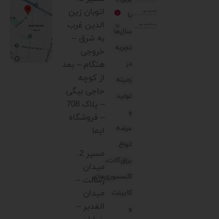
اتوبان زین
با
الدین غرب
سال‌ها
به شرق –
تجربه
خروجی
در
هنگام – بعد
از کوچه
زمینه
حاجی بیگی
تولید
– پلاک 708
و
– فروشگاه
عرضه
ایما
انواع
مسیر 2.
یراق‌آلات،
میدان
اکسسوری‌های
رسالت –
میدان
کابینت
الغدیر –
و