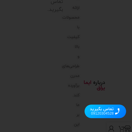
تماس
ارائه
بگیرید.
محصولات
با
کیفیت
بالا
و
طراحی‌های
مدرن
درباره
ایما
برآورده
یراق
کند.
ما
تماس بگیرید
09120304528
بر
این