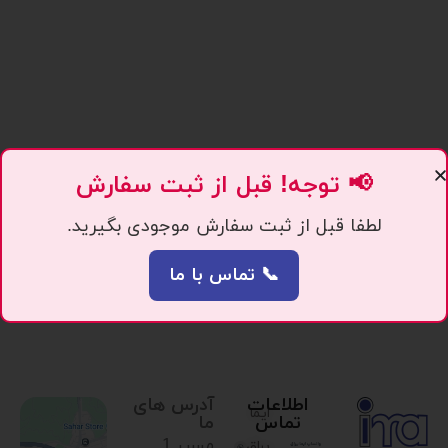
📢 توجه! قبل از ثبت سفارش
لطفا قبل از ثبت سفارش موجودی بگیرید.
📞 تماس با ما
اطلاعات
آدرس های
ایما
تماس
ما
مسیر 1.
یراق،