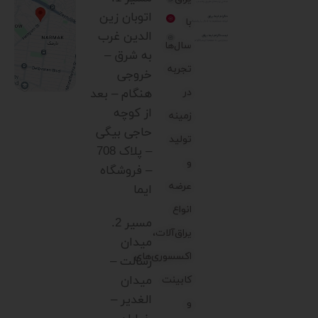
اتوبان زین
با
الدین غرب
سال‌ها
به شرق –
تجربه
خروجی
در
هنگام – بعد
از کوچه
زمینه
حاجی بیگی
تولید
– پلاک 708
و
– فروشگاه
عرضه
ایما
انواع
مسیر 2.
یراق‌آلات،
میدان
اکسسوری‌های
رسالت –
میدان
کابینت
الغدیر –
و