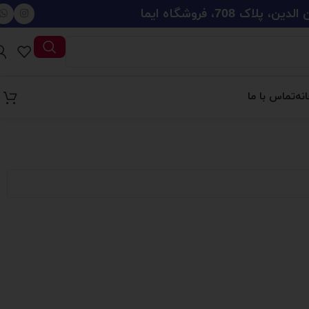
708، فروشگاه ایما
نه
تماس با ما