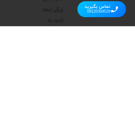
تماس بگیرید
بزرگی ایجاد
09120304528
کنند، به
همین دلیل
تمرکز اصلی ما
بر ارائه
محصولاتی
است که
علاوه بر
عملکرد بالا،
زیبایی و
کارایی را به
فضای شما