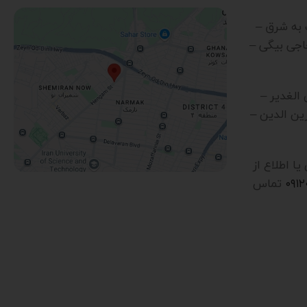
رب به شرق –
اجی بیگی –
ن الغدیر –
ین الدین –
 اطلاع از
۰۹۱
تماس