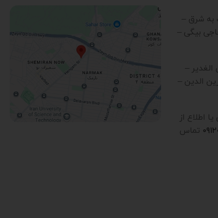
رب به شرق –
اجی بیگی –
ن الغدیر –
ین الدین –
 اطلاع از
۰۹۱
تماس