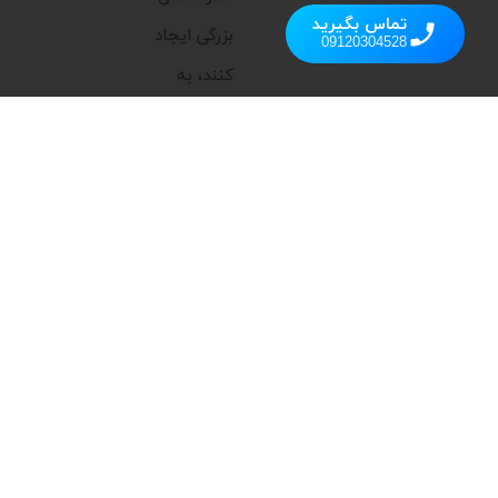
تماس بگیرید
بزرگی ایجاد
09120304528
کنند، به
همین دلیل
تمرکز اصلی ما
بر ارائه
محصولاتی
است که
علاوه بر
عملکرد بالا،
زیبایی و
کارایی را به
فضای شما