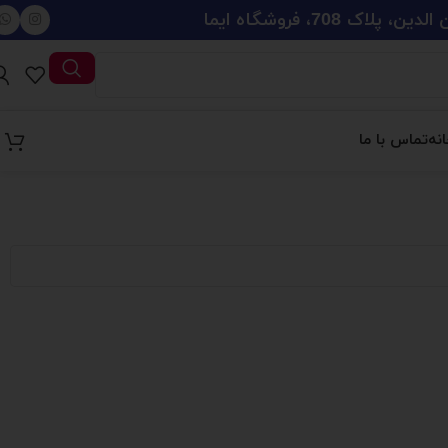
708، فروشگاه ایما
نه
تماس با ما