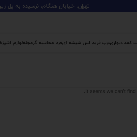
تهران، خیابان هنگام، نرسیده به پل زین الدین، پلاک 
ت کمد دیواری
درب فریم لس شیشه ای
فرم محاسبه گر
مجله
لوازم آشپزخا
It seems we can’t find 