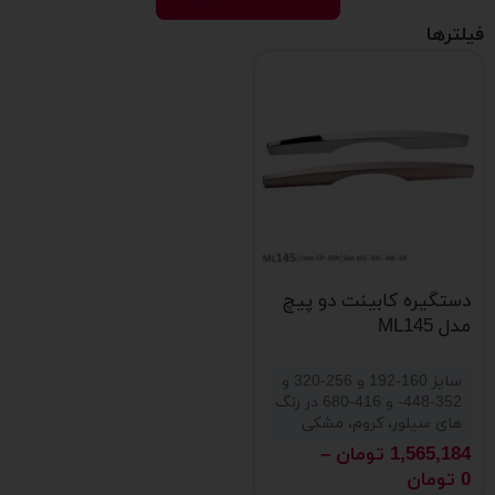
فیلترها
دستگیره کابینت دو پیچ
مدل ML145
سایز 160-192 و 256-320 و
352-448- و 416-680 در رنگ
های سیلور، کروم، مشکی
1,565,184
تومان
–
0
تومان