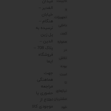
میدان
کابینت
الغدیر –
و
خیابان
تجهیزات
هنگام –
داخلی
نرسیده به
کمد،
پل زین
الدین –
همواره
پلاک 708 –
در
فروشگاه
تلاش
ایما
بوده
جهت
است
هماهنگی
تا
مراجعه
نیازهای
حضوری یا
مشتریان
اطلاع از
موجودی کالا
خود