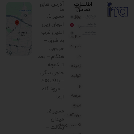
اطلاعات
آدرس های
ایما
تماس
ما
مسیر 1.
یراق،
اتوبان زین
با
الدین غرب
سال‌ها
به شرق –
تجربه
خروجی
در
هنگام – بعد
از کوچه
زمینه
حاجی بیگی
تولید
– پلاک 708
و
– فروشگاه
عرضه
ایما
انواع
مسیر 2.
یراق‌آلات،
میدان
اکسسوری‌های
رسالت –