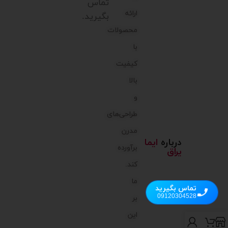
تماس
ارائه
بگیرید.
محصولات
با
کیفیت
بالا
و
طراحی‌های
مدرن
درباره
ایما
برآورده
یراق
کند.
ما
تماس بگیرید
09120304528
بر
این