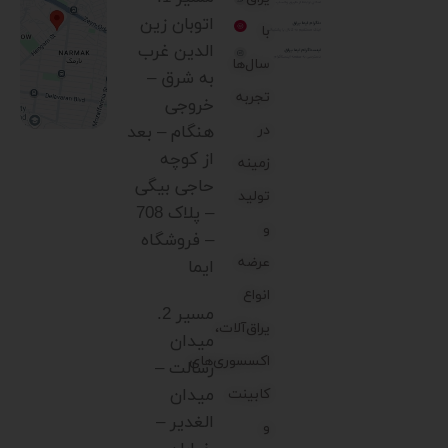
اتوبان زین
با
الدین غرب
سال‌ها
به شرق –
تجربه
خروجی
در
هنگام – بعد
از کوچه
زمینه
حاجی بیگی
تولید
– پلاک 708
و
– فروشگاه
عرضه
ایما
انواع
مسیر 2.
یراق‌آلات،
میدان
اکسسوری‌های
رسالت –
میدان
کابینت
الغدیر –
و