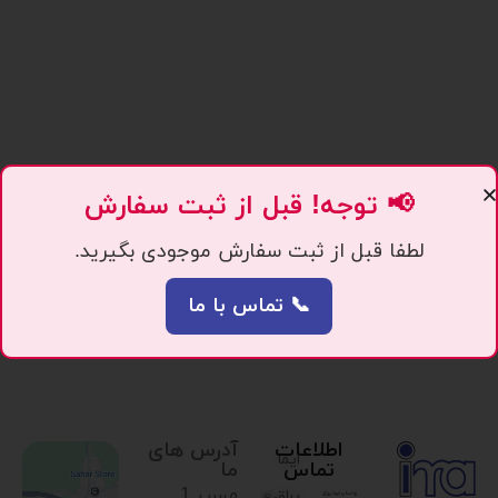
📢 توجه! قبل از ثبت سفارش
لطفا قبل از ثبت سفارش موجودی بگیرید.
📞 تماس با ما
اطلاعات
آدرس های
ایما
تماس
ما
مسیر 1.
یراق،