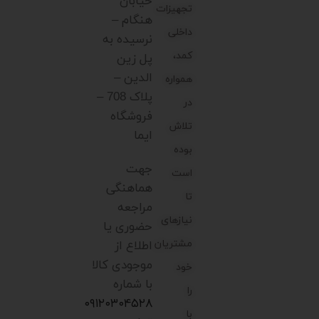
خیابان
تجهیزات
هنگام –
داخلی
نرسیده به
کمد،
پل زین
الدین –
همواره
پلاک 708 –
در
فروشگاه
تلاش
ایما
بوده
جهت
است
هماهنگی
تا
مراجعه
نیازهای
حضوری یا
مشتریان
اطلاع از
موجودی کالا
خود
با شماره
را
۰۹۱۲۰۳۰۴۵۲۸
با