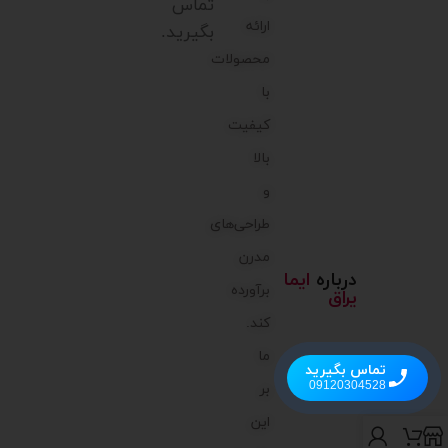
تماس
ارائه
بگیرید.
محصولات
با
کیفیت
بالا
و
طراحی‌های
مدرن
درباره
ایما
برآورده
یراق
کند.
ما
تماس بگیرید
09120304528
بر
این