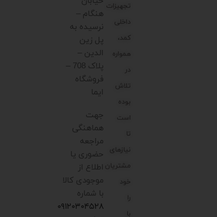
خیابان
تجهیزات
هنگام –
داخلی
نرسیده به
کمد،
پل زین
الدین –
همواره
پلاک 708 –
در
فروشگاه
تلاش
ایما
بوده
جهت
است
هماهنگی
تا
مراجعه
نیازهای
حضوری یا
مشتریان
اطلاع از
موجودی کالا
خود
با شماره
را
۰۹۱۲۰۳۰۴۵۲۸
با