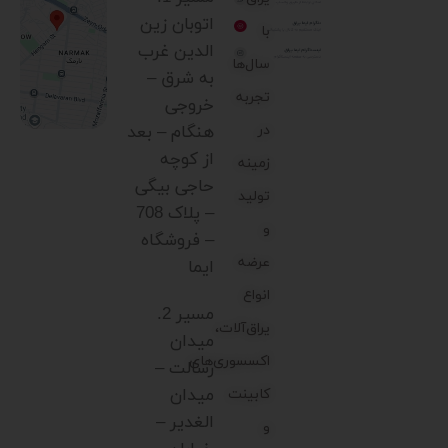
اتوبان زین
با
الدین غرب
سال‌ها
به شرق –
تجربه
خروجی
در
هنگام – بعد
از کوچه
زمینه
حاجی بیگی
تولید
– پلاک 708
و
– فروشگاه
عرضه
ایما
انواع
مسیر 2.
یراق‌آلات،
میدان
اکسسوری‌های
رسالت –
میدان
کابینت
الغدیر –
و