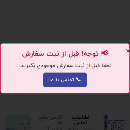
📢 توجه! قبل از ثبت سفارش
لطفا قبل از ثبت سفارش موجودی بگیرید.
📞 تماس با ما
اطلاعات
آدرس های
ایما
تماس
ما
مسیر 1.
یراق،