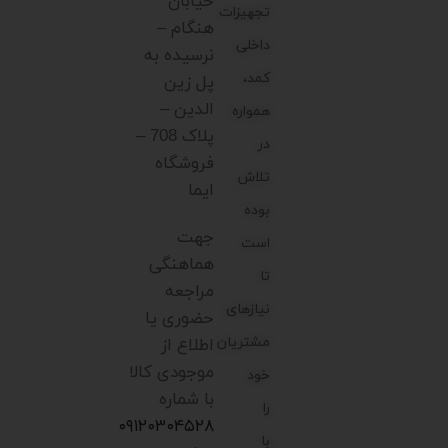
خیابان
تجهیزات
هنگام –
داخلی
نرسیده به
کمد،
پل زین
الدین –
همواره
پلاک 708 –
در
فروشگاه
تلاش
ایما
بوده
جهت
است
هماهنگی
تا
مراجعه
نیازهای
حضوری یا
مشتریان
اطلاع از
موجودی کالا
خود
با شماره
را
۰۹۱۲۰۳۰۴۵۲۸
با