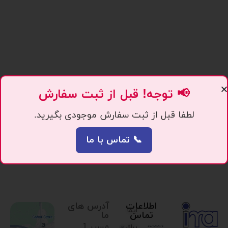
📢 توجه! قبل از ثبت سفارش
لطفا قبل از ثبت سفارش موجودی بگیرید.
📞 تماس با ما
اطلاعات
آدرس های
ایما
تماس
ما
مسیر 1.
یراق،