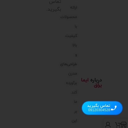
تماس
ارائه
بگیرید.
محصولات
با
کیفیت
بالا
و
طراحی‌های
مدرن
درباره
ایما
برآورده
یراق
کند.
ما
تماس بگیرید
09120304528
بر
این