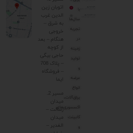
اتوبان زین
با
الدین غرب
سال‌ها
به شرق –
تجربه
خروجی
در
هنگام – بعد
از کوچه
زمینه
حاجی بیگی
تولید
– پلاک 708
و
– فروشگاه
عرضه
ایما
انواع
مسیر 2.
یراق‌آلات،
میدان
اکسسوری‌های
رسالت –
میدان
کابینت
الغدیر –
و