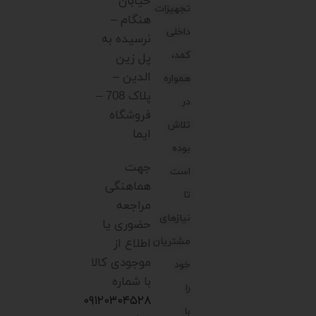
خیابان
تجهیزات
هنگام –
داخلی
نرسیده به
کمد،
پل زین
الدین –
همواره
پلاک 708 –
در
فروشگاه
تلاش
ایما
بوده
جهت
است
هماهنگی
تا
مراجعه
نیازهای
حضوری یا
مشتریان
اطلاع از
موجودی کالا
خود
با شماره
را
۰۹۱۲۰۳۰۴۵۲۸
با