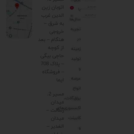
اتوبان زین
با
الدین غرب
سال‌ها
به شرق –
تجربه
خروجی
در
هنگام – بعد
از کوچه
زمینه
حاجی بیگی
تولید
– پلاک 708
و
– فروشگاه
عرضه
ایما
انواع
مسیر 2.
یراق‌آلات،
میدان
اکسسوری‌های
رسالت –
میدان
کابینت
الغدیر –
و