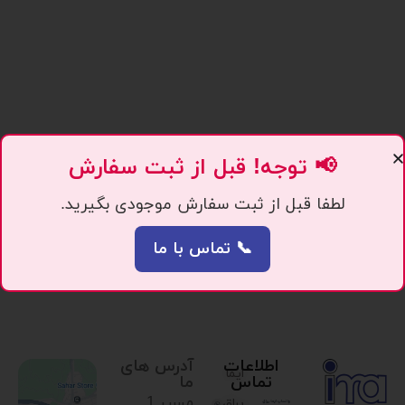
📢 توجه! قبل از ثبت سفارش
لطفا قبل از ثبت سفارش موجودی بگیرید.
📞 تماس با ما
اطلاعات
آدرس های
ایما
تماس
ما
مسیر 1.
یراق،