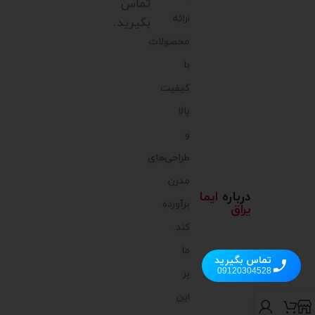
تماس
ارائه
بگیرید.
محصولات
با
کیفیت
بالا
و
طراحی‌های
مدرن
درباره
ایما
برآورده
یراق
کند.
ما
تماس بگیرید
09120304528
بر
این