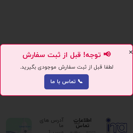
📢 توجه! قبل از ثبت سفارش
لطفا قبل از ثبت سفارش موجودی بگیرید.
📞 تماس با ما
اطلاعات
آدرس های
ایما
تماس
ما
مسیر 1.
یراق،