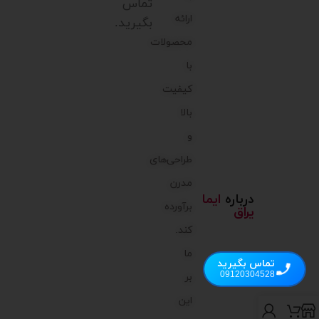
تماس
ارائه
بگیرید.
محصولات
با
کیفیت
بالا
و
طراحی‌های
مدرن
درباره
ایما
برآورده
یراق
کند.
ما
تماس بگیرید
09120304528
بر
این