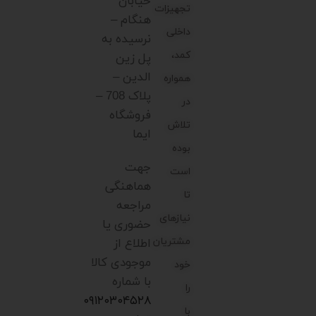
خیابان
تجهیزات
هنگام –
داخلی
نرسیده به
کمد،
پل زین
الدین –
همواره
پلاک 708 –
در
فروشگاه
تلاش
ایما
بوده
جهت
است
هماهنگی
تا
مراجعه
نیازهای
حضوری یا
مشتریان
اطلاع از
موجودی کالا
خود
با شماره
را
۰۹۱۲۰۳۰۴۵۲۸
با