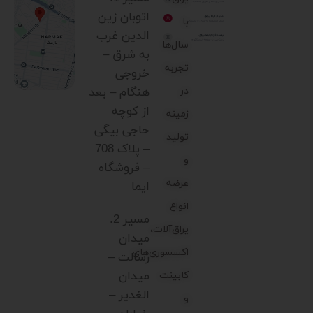
اتوبان زین
با
الدین غرب
سال‌ها
به شرق –
تجربه
خروجی
در
هنگام – بعد
از کوچه
زمینه
حاجی بیگی
تولید
– پلاک 708
و
– فروشگاه
عرضه
ایما
انواع
مسیر 2.
یراق‌آلات،
میدان
اکسسوری‌های
رسالت –
میدان
کابینت
الغدیر –
و