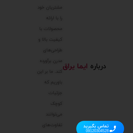
مشتریان خود
را با ارائه
محصولات با
کیفیت بالا و
طراحی‌های
مدرن برآورده
درباره
ایما یراق
کند. ما بر این
باوریم که
جزئیات
کوچک
می‌توانند
تفاوت‌های
تماس بگیرید
09120304528