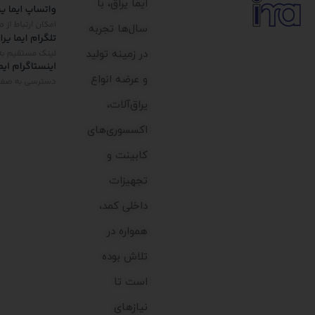
ایما یراق، با
سال‌ها تجربه
در زمینه تولید
و عرضه انواع
یراق‌آلات،
اکسسوری‌های
کابینت و
تجهیزات
داخلی کمد،
همواره در
تلاش بوده
است تا
نیازهای