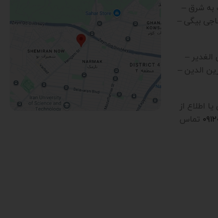
رب به شرق –
اجی بیگی –
ن الغدیر –
ین الدین –
 اطلاع از
۰۹۱
تماس