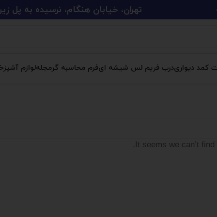
تهران، خیابان هنگام، نرسیده به پل زین الدین، پلاک 
ت کمد دیواری
درب فریم لس شیشه ای
فرم محاسبه گر
مجله
لوازم آشپزخا
It seems we can’t find 