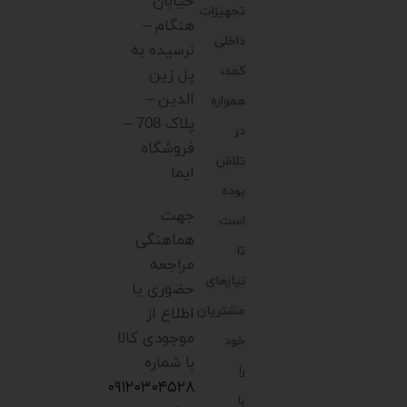
خیابان
تجهیزات
هنگام –
داخلی
نرسیده به
کمد،
پل زین
الدین –
همواره
پلاک 708 –
در
فروشگاه
تلاش
ایما
بوده
جهت
است
هماهنگی
تا
مراجعه
نیازهای
حضوری یا
مشتریان
اطلاع از
موجودی کالا
خود
با شماره
را
۰۹۱۲۰۳۰۴۵۲۸
با