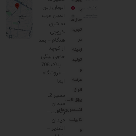
اتوبان زین
با
الدین غرب
سال‌ها
به شرق –
تجربه
خروجی
در
هنگام – بعد
از کوچه
زمینه
حاجی بیگی
تولید
– پلاک 708
و
– فروشگاه
عرضه
ایما
انواع
مسیر 2.
یراق‌آلات،
میدان
اکسسوری‌های
رسالت –
میدان
کابینت
الغدیر –
و