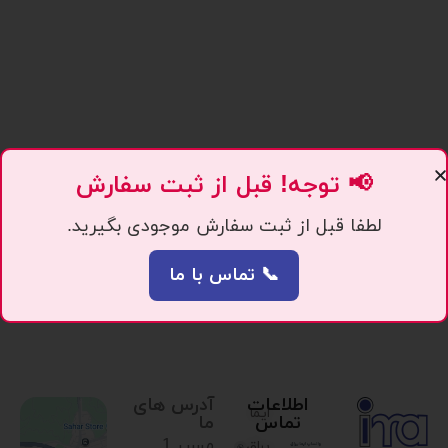
📢 توجه! قبل از ثبت سفارش
لطفا قبل از ثبت سفارش موجودی بگیرید.
📞 تماس با ما
اطلاعات
آدرس های
ایما
تماس
ما
مسیر 1.
یراق،