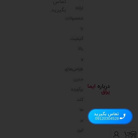
تماس
ارائه
بگیرید.
محصولات
با
کیفیت
بالا
و
طراحی‌های
مدرن
درباره
ایما
برآورده
یراق
کند.
ما
تماس بگیرید
09120304528
بر
این