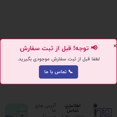
📢 توجه! قبل از ثبت سفارش
لطفا قبل از ثبت سفارش موجودی بگیرید.
📞 تماس با ما
اطلاعات
آدرس های
ایما
تماس
ما
مسیر 1.
یراق،