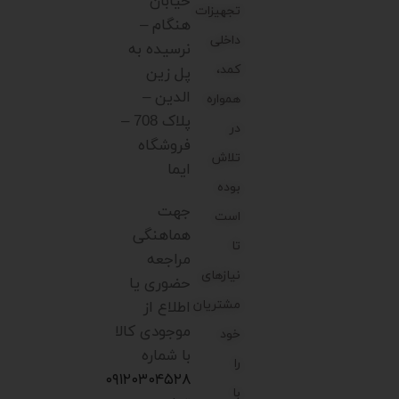
خیابان
تجهیزات
هنگام –
داخلی
نرسیده به
کمد،
پل زین
الدین –
همواره
پلاک 708 –
در
فروشگاه
تلاش
ایما
بوده
جهت
است
هماهنگی
تا
مراجعه
نیازهای
حضوری یا
مشتریان
اطلاع از
موجودی کالا
خود
با شماره
را
۰۹۱۲۰۳۰۴۵۲۸
با