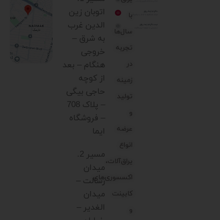
اتوبان زین
با
الدین غرب
سال‌ها
به شرق –
تجربه
خروجی
در
هنگام – بعد
از کوچه
زمینه
حاجی بیگی
تولید
– پلاک 708
و
– فروشگاه
عرضه
ایما
انواع
مسیر 2.
یراق‌آلات،
میدان
اکسسوری‌های
رسالت –
میدان
کابینت
الغدیر –
و