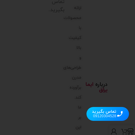
تماس
ارائه
بگیرید.
محصولات
با
کیفیت
بالا
و
طراحی‌های
مدرن
درباره
ایما
برآورده
یراق
کند.
ما
تماس بگیرید
09120304528
بر
این