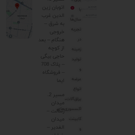
اتوبان زین
با
الدین غرب
سال‌ها
به شرق –
تجربه
خروجی
در
هنگام – بعد
از کوچه
زمینه
حاجی بیگی
تولید
– پلاک 708
و
– فروشگاه
عرضه
ایما
انواع
مسیر 2.
یراق‌آلات،
میدان
اکسسوری‌های
رسالت –
میدان
کابینت
الغدیر –
و