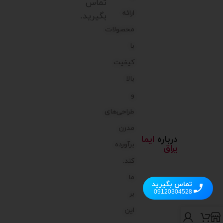
تماس
ارائه
بگیرید.
محصولات
با
کیفیت
بالا
و
طراحی‌های
مدرن
درباره
ایما
برآورده
یراق
کند.
ما
تماس بگیرید
09120304528
بر
این