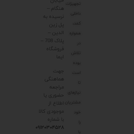
خیابان
تجهیزات
هنگام –
داخلی
نرسیده به
کمد،
پل زین
الدین –
همواره
پلاک 708 –
در
فروشگاه
تلاش
ایما
بوده
جهت
است
هماهنگی
تا
مراجعه
نیازهای
حضوری یا
مشتریان
اطلاع از
موجودی کالا
خود
با شماره
را
۰۹۱۲۰۳۰۴۵۲۸
با