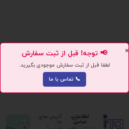
📢 توجه! قبل از ثبت سفارش
لطفا قبل از ثبت سفارش موجودی بگیرید.
📞 تماس با ما
اطلاعات
آدرس های
ایما
تماس
ما
مسیر 1.
یراق،