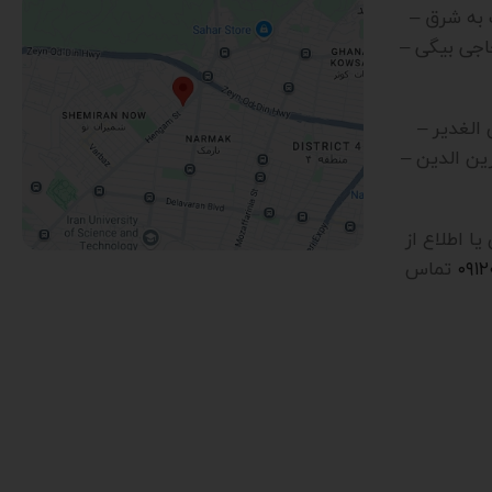
رب به شرق –
اجی بیگی –
ن الغدیر –
ین الدین –
 اطلاع از
۰۹۱
تماس