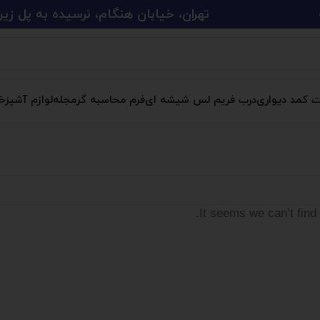
تهران، خیابان هنگام، نرسیده به پل زین الدین، پلاک 
ت کمد دیواری
درب فریم لس شیشه ای
فرم محاسبه گر
مجله
لوازم آشپزخا
It seems we can’t find 