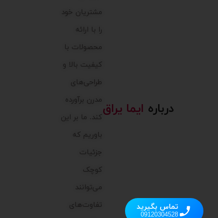
مشتریان خود
را با ارائه
محصولات با
کیفیت بالا و
طراحی‌های
مدرن برآورده
درباره
ایما یراق
کند. ما بر این
باوریم که
جزئیات
کوچک
می‌توانند
تفاوت‌های
تماس بگیرید
09120304528