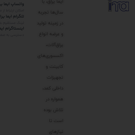
ایما یراق، با
سال‌ها تجربه
در زمینه تولید
و عرضه انواع
یراق‌آلات،
اکسسوری‌های
کابینت و
تجهیزات
داخلی کمد،
همواره در
تلاش بوده
است تا
نیازهای