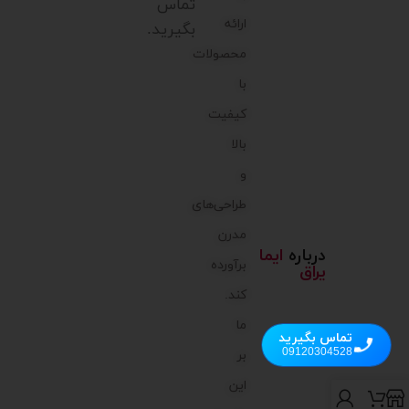
تماس
ارائه
بگیرید.
محصولات
با
کیفیت
بالا
و
طراحی‌های
مدرن
درباره
ایما
برآورده
یراق
کند.
ما
تماس بگیرید
09120304528
بر
این