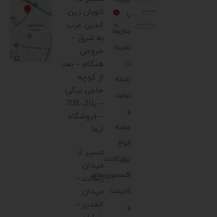
اتوبان زین
با
الدین غرب
سال‌ها
به شرق –
تجربه
خروجی
در
هنگام – بعد
از کوچه
زمینه
حاجی بیگی
تولید
– پلاک 708
و
– فروشگاه
عرضه
ایما
انواع
مسیر 2.
یراق‌آلات،
میدان
اکسسوری‌های
رسالت –
میدان
کابینت
الغدیر –
و