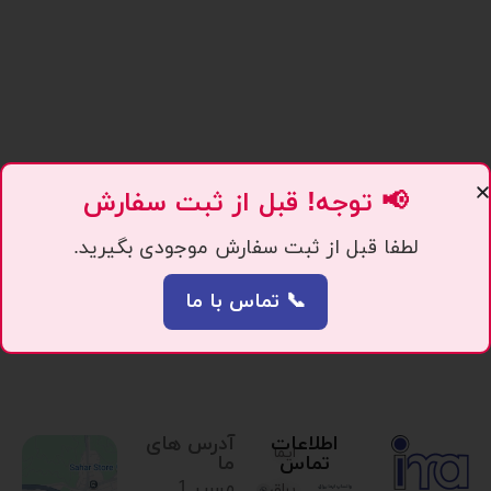
📢 توجه! قبل از ثبت سفارش
لطفا قبل از ثبت سفارش موجودی بگیرید.
📞 تماس با ما
اطلاعات
آدرس های
ایما
تماس
ما
مسیر 1.
یراق،