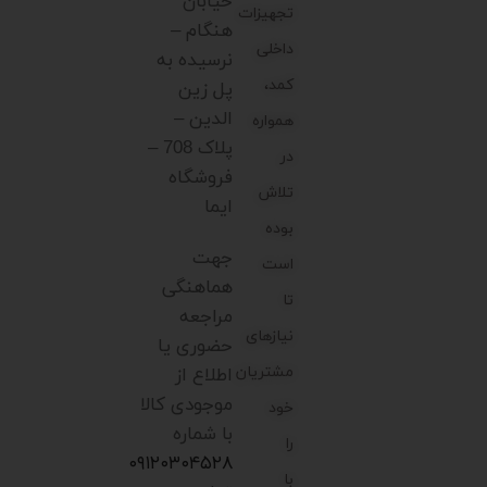
خیابان
تجهیزات
هنگام –
داخلی
نرسیده به
کمد،
پل زین
الدین –
همواره
پلاک 708 –
در
فروشگاه
تلاش
ایما
بوده
جهت
است
هماهنگی
تا
مراجعه
نیازهای
حضوری یا
مشتریان
اطلاع از
موجودی کالا
خود
با شماره
را
۰۹۱۲۰۳۰۴۵۲۸
با