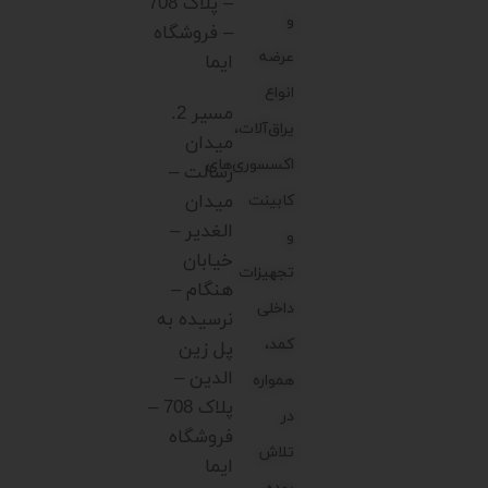
– پلاک 708
و
– فروشگاه
عرضه
ایما
انواع
مسیر 2.
یراق‌آلات،
میدان
اکسسوری‌های
رسالت –
میدان
کابینت
الغدیر –
و
خیابان
تجهیزات
هنگام –
داخلی
نرسیده به
کمد،
پل زین
الدین –
همواره
پلاک 708 –
در
فروشگاه
تلاش
ایما