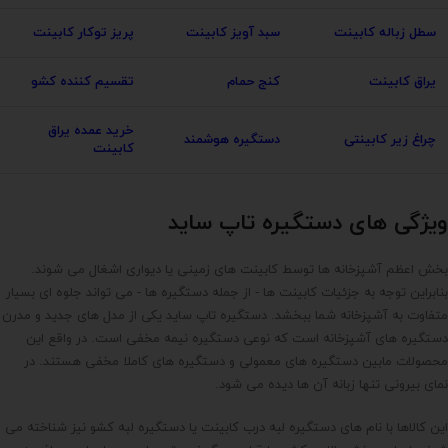
سطل زباله کابینت
سبد آویز کابینت
پریز توکار کابینت
یراق کابینت
کنج حمام
تقسیم کننده کشو
خرید عمده یراق
چراغ زیر کابینتی
دستگیره هوشمند
کابینت
ویژگی های دستگیره تاپ ساید
بخش اعظم آشپزخانه ها توسط کابینت های زمینی یا دیواری اشغال می شوند.
بنابراین توجه به جزئیات کابینت ها - از جمله دستگیره ها - می تواند جلوه ای بسیار
متفاوت به آشپزخانه شما ببخشد. دستگیره تاپ ساید یکی از مدل های جدید و مدرن
دستگیره های آشپزخانه است که نوعی دستگیره نیمه مخفی است. در واقع این
محصولات مابین دستگیره های معمولی و دستگیره های کاملا مخفی هستند. در
نمای بیرونی تنها زبانه آن ها دیده می شود.
این کالاها با نام های دستگیره لبه درب کابینت یا دستگیره لبه کشو نیز شناخته می