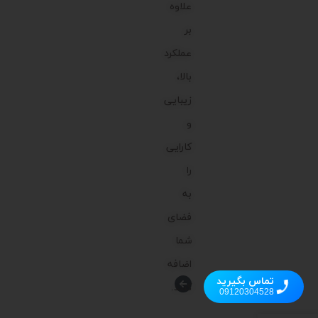
علاوه
بر
عملکرد
بالا،
زیبایی
و
کارایی
را
به
فضای
شما
اضافه
تماس بگیرید
کنند.
09120304528