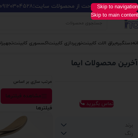
ید آسان، سریع و راحت از محصولات سایت:
۰۹۱۲۰۳۰۴۵۲۸
Skip to navigation
Skip to main content
نه
دستگیره
یراق الات کابینت
نورپردازی کابینت
اکسسوری کابینت
تجهیزا
مرتب سازی بر اساس
مشاهده فیلترها
تماس بگیرید
فیلترها
برند
رنگ
Diako