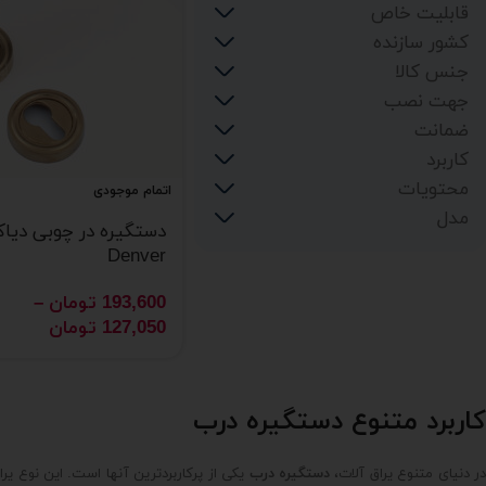
قابلیت خاص
HTN
زیتونی
کشور سازنده
ALOCK
سیلور
چپ بازشو
جنس کالا
طلایی
راست بازشو
ایران
طوسی
جهت نصب
زاماک
کافی
ضمانت
چپ بازشو
کروم براق
کاربرد
راست بازشو
مشکی
5 سال
محتویات
نوک مدادی
اتمام موجودی
درب اتاق خواب
آبی
مدل
درب سرویس بهداشتی
دستگیره در چوبی دیاک
2 جفت در هر پک
آبی اقیانوسی
درب سوئیچی (دو طرف قفل شو)
2 عدد رزت
Denver
دلیا (Delia)
عنابی
درب ورودی
پیچ فیکس دستگیره
193,600
تومان
–
یک جفت برای یک درب
127,050
تومان
کاربرد متنوع دستگیره درب
ر دنیای متنوع یراق آلات،
دستگیره درب
یکی از پرکاربردترین آنها است. این نوع 