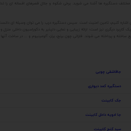
ع مختلف دستگیره ها آشنا می شوید. برخی شکوه و جلال قصرهای افسانه ای را تداعی
ه آن اشاره کنیم، تامین امنیت است. سپس دستگیره درب را می توان وسیله ای دانست
یک کاربرد دیگری نیز است؛ ارائه زیبایی و نمایی دلپذیر به دکوراسیون داخلی منزل
ع ساخته و پرداخته می شوند. فلزاتی چون برنج، برنز، آلومینیوم و ... در ساخت آنه
جاقاشقی چوبی
دستگیره کمد دیواری
جک کابینت
جا ادویه داخل کابینت
سبد کنج کابینت