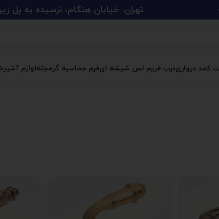
تهران، خیابان هنگام، نرسیده به پل زین الدین، پلاک 
ت کمد دیواری
درب فریم لس شیشه ای
فرم محاسبه گر
مجله
لوازم آشپزخا