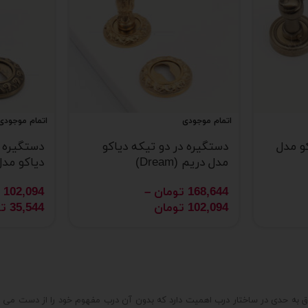
اتمام موجودی
اتمام موجودی
و مدل
دستگیره در دو تیکه دیاکو
دستگیره 
مدل دریم (Dream)
دیاکو مدل دلی
168,644
تومان
–
102,094
102,094
تومان
35,544
ت
یراق به حدی در ساختار درب اهمیت دارد که بدون آن درب مفهوم خود را از دست می 