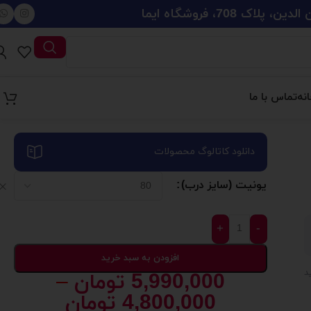
708، فروشگاه ایما
نه
تماس با ما
دانلود کاتالوگ محصولات
یونیت (سایز درب)
+
-
افزودن به سبد خرید
5,990,000
تومان
–
4,800,000
تومان