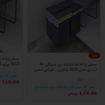
ویژه
3613 برای کابینت
سطل زباله دو مخزنه زیر سینکی 40
لیتری مدل 3633 پلاتین - طراحی مدرن
و کاربردی
عرض 32-عمق 45-ارتفاع 49-ریل ساچمه ای
(1)
7,136,800
ت
عمق 47- عرض35- ارتفاع40- ریل ساچمه ای
8,276,400
تومان