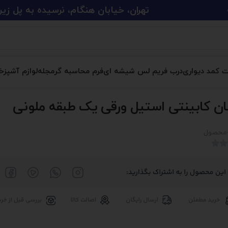
تهران، خیابان هنگام، نرسیده به پل زین الدین، پلاک 
ت کمد دیواری
درب فریم لس شیشه ای
فرم محاسبه گر
مجله
لوازم آشپزخا
ان کابینتی استیل ورقی یک طبقه ملونی
محصول