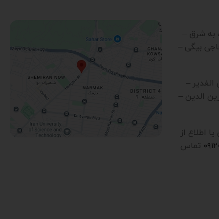
رب به شرق –
اجی بیگی –
ن الغدیر –
ین الدین –
 اطلاع از
۰۹۱
تماس