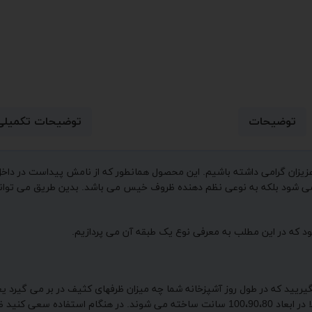
توضیحات
توضیحات تکمیلی
 عزیزان گرامی داشته باشیم. این محصول همانطور که از نامش پیداست در دا
ده می شود بلکه به نوعی نظم دهنده ظروف خیس می باشد. بدین طریق می ت
 که در این مطلب به معرفی نوع یک طبقه آن می پردازیم.
 بگیریید که در طول روز آشپزخانه شما چه میزان ظرفهای کثیف در بر می گیرد
قصد دارید محصول در آن نصب کنید را اندازه بگیریید. آبچکان ها معمولا در ابعاد 100،90،80 