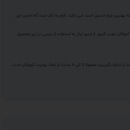
کنید مدلی را انتخاب کنید که جنس مناسبی داشته باشد. جنس این محصول که جادار، شیک و مخصوص خانم های با سلیقه است استیل 304 که بهترین نوع استیل است می باشد. لازم به ذکر است که جنس این
کان نصب کنیم. از اینرو نیاز به استفاده از سینی در زیر محصول
در مورد ابعاد این محصول همانطور که عرض شد دارای یونیت 80،90 و 100 می باشد و در هنگام خرید باید به یونیت آن اشاره کرد. اگر عرض داخل کابینت را اندازه بگیریید معمولا 3 الی 4 سانت از ابعاد یونیت کوچکتر است.