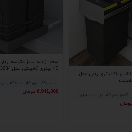
سطل زباله سایز متوسط ریلی 
40 لیتری کابینتی مدل 3634 برند پلاتین
سطل زباله پلاتین 40 لیتری ریلی مدل
عرض 33-عمق 48-ارتفاع42-ریل ساچمه ای
6,941,000
تومان
ومان