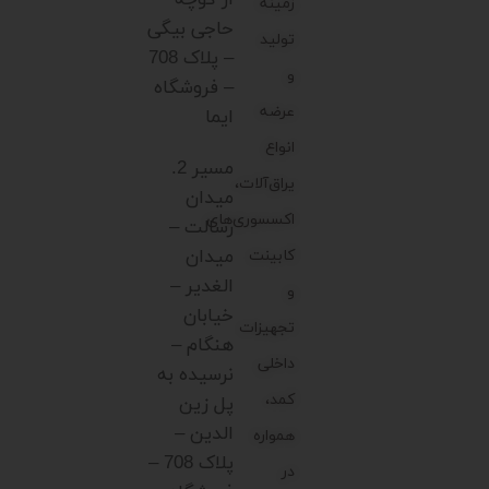
از کوچه
زمینه
حاجی بیگی
تولید
– پلاک 708
و
– فروشگاه
عرضه
ایما
انواع
مسیر 2.
یراق‌آلات،
میدان
اکسسوری‌های
رسالت –
میدان
کابینت
الغدیر –
و
خیابان
تجهیزات
هنگام –
داخلی
نرسیده به
کمد،
پل زین
الدین –
همواره
پلاک 708 –
در