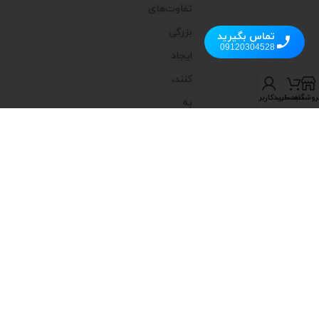
تفاوت‌های
بزرگی
تماس بگیرید
09120304528
ایجاد
کنند،
روشگاه
سبد خرید
حساب کاربری من
به
همین
دلیل
تمرکز
اصلی
ما
بر
ارائه
محصولاتی
است