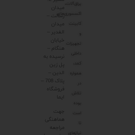
یراق‌آلات،
میدان
اکسسوری‌های
رسالت –
میدان
کابینت
الغدیر –
و
خیابان
تجهیزات
هنگام –
داخلی
نرسیده به
کمد،
پل زین
الدین –
همواره
پلاک 708 –
در
فروشگاه
تلاش
ایما
بوده
جهت
است
هماهنگی
تا
مراجعه
نیازهای