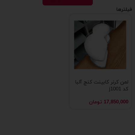
فیلترها
لمن کرنر کابینت کنج آلبا
کد j1001
17,850,000
تومان