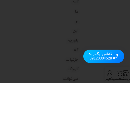
کند.
ما
بر
این
باوریم
که
تماس بگیرید
09120304528
جزئیات
کوچک
می‌توانند
روشگاه
سبد خرید
حساب کاربری من
تفاوت‌های
بزرگی
ایجاد
کنند،
به