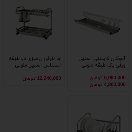
آبچکان کابینتی استیل
جا ظرفی رومیزی دو طبقه
ورقی یک طبقه ملونی
استنلس استیل ملونی
مدل 9116
5,990,000
تومان
–
12,240,000
تومان
4,800,000
تومان