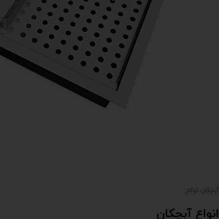
آبچکان توکار
انواع آبچکان