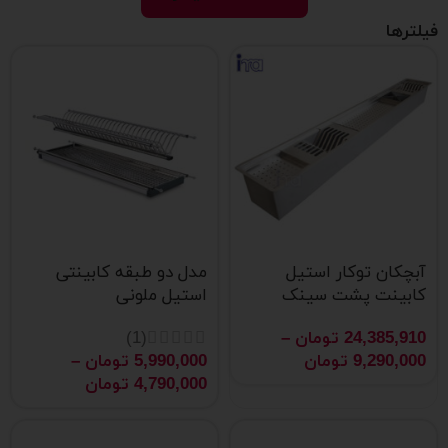
فیلترها
آبچکان توکار استیل
مدل دو طبقه کابینتی
کابینت پشت سینک
استیل ملونی
24,385,910
تومان
–
(1)
9,290,000
تومان
5,990,000
تومان
–
4,790,000
تومان