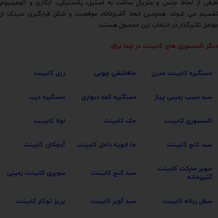
ظرفی از لحاظ جنس و متریال ساخت به استیل، پلاستیکی، آبکاری و آلومینیوم
تقسیم می شوند. همچنین ابعاد آشپزخانه، موقعیت و شکل قرارگیری سینک از
عوامل تاثیرگذار در انتخاب این محصول هستند.
دیگر اکسسوری های کابینت در
ایما یراق
دستگیره کابینت مدرن
جاقاشقی چوبی
ریل کابینت
سبد سیب زمینی پیاز
دستگیره کمد دیواری
دستگیره درب
اکسسوری کابینت
جک کابینت
لولا کابینت
سبد کنج کابینت
جا ادویه داخل کابینت
آبچکان کابینت
سوپر مارکت کابینت
سبد کنج کابینت
سوپری کابینت زمینی
آشپزخانه
سطل زباله کابینت
سبد آویز کابینت
پریز توکار کابینت