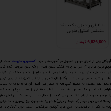
جا ظرفی رومیزی یک طبقه
استنلس استیل ملونی
مدل 9120
6,936,000
تومان
بچکان یکی از اجزای مهم و کاربردی در آشپزخانه و جزو
اکسسوری کابینت
است. از
مهم ترین مزایای آن می توان به خشک شدن آسان و لکه نزدن ظروف اشاره کرد.
این محصول دسترسی به ظروف را آسان می کند و مانع از افتادن و شکستن ظرف
ها می شود. همچنین در کنار ارگانیز ظرفشویی و ارگانیز آشپزخانه از رایج ترین
وسایل نظم دهنده به محیط آشپزخانه به شمار می آیند. آن ها با توجه به سبک
طراحی کابینت و دکوراسیون آشپزخانه به انواع مختلفی از جمله آبچکان سینک،
بالای سینک و کنار پنجره تقسیم می شوند. از انواع مدل بالای سینک می توان نوع
ایستاده، دیواری و توکار (دو طبقه و ریلی) را نام برد. همچنین نوع رومیزی و جا ظرفی
پایه دار یکی از پرکاربردترین مدل های آبچکان ظرفشویی است. انواع آبچکان و جا