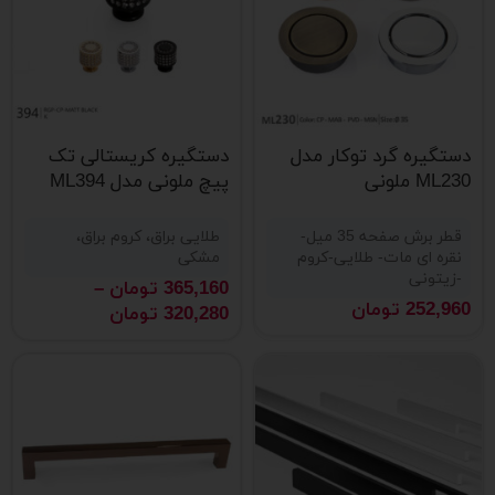
دستگیره گرد توکار مدل
دستگیره کریستالی تک
ML230 ملونی
پیچ ملونی مدل ML394
قطر برش صفحه 35 میل-
طلایی براق، کروم براق،
نقره ای مات- طلایی-کروم
مشکی
-زیتونی
365,160
تومان
–
252,960
تومان
320,280
تومان