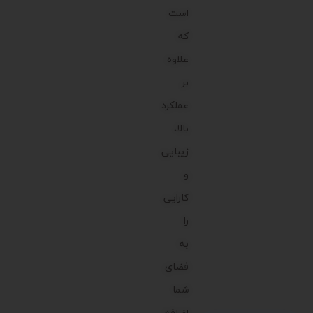
است
که
علاوه
بر
عملکرد
بالا،
زیبایی
و
کارایی
را
به
فضای
شما