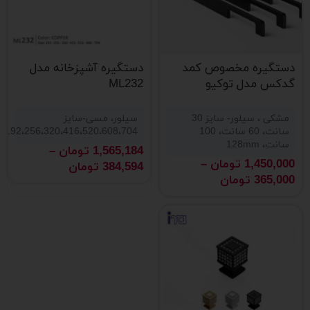
دستگیره مخصوص کمد
دستگیره آشپزخانه مدل
گدکس مدل توکیو
ML232
مشکی ، سیلور- سایز 30
سیلور، مسی-سایز
سانت، 60 سانت، 100
192،256،320،416،520،608،704
سانت، 128mm
1,565,184
تومان
–
1,450,000
تومان
–
384,594
تومان
365,000
تومان