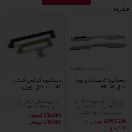
فیلترها
دستگیره کابینت دو پیچ
دستگیره گدکس کمد و
مدل ML145
کابینت مدل تورین
سایز 160-192 و 256-320 و
طلایی مشکی سیلور- تک
352-448- و 416-680 در رنگ
پیچ، 128mm ،192mm
های سیلور، کروم، مشکی
250,000
تومان
–
1,565,184
تومان
–
140,000
تومان
0
تومان