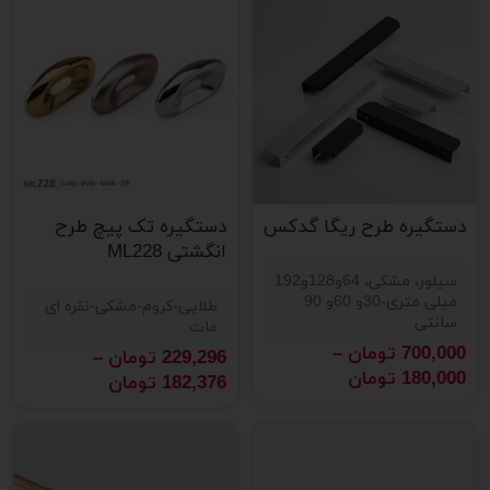
دستگیره طرح ریگا گدکس
دستگیره تک پیچ طرح
انگشتی ML228
سیلور، مشکی، 64و128و192
میلی متری-30و 60و 90
طلایی-کروم-مشکی-نقره ای
سانتی
مات
700,000
تومان
–
229,296
تومان
–
180,000
تومان
182,376
تومان