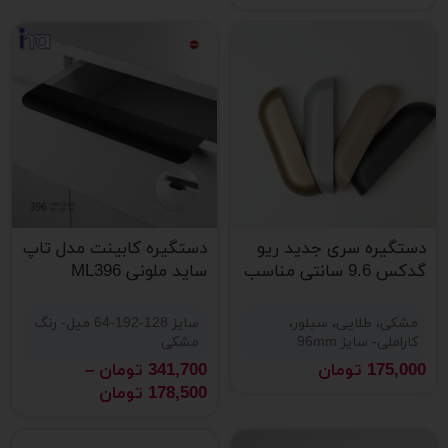
دستگیره سری جدید ریو
دستگیره کابینت مدل تاپ
گدکس 9.6 سانتی مناسب
ساید ملونی ML396
کابینت و کمد
مشکی
مشکی، طلایی، سیلور،
سایز 128-192-64 میل- رنگ
کاراملی- سایز 96mm
مشکی
175,000
تومان
341,700
تومان
–
178,500
تومان