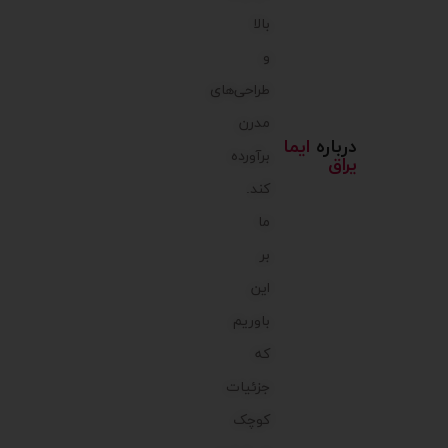
بالا
و
طراحی‌های
مدرن
درباره
ایما
برآورده
یراق
کند.
ما
بر
این
باوریم
که
جزئیات
کوچک