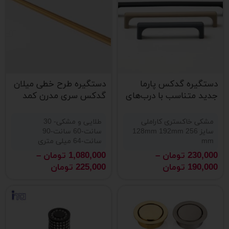
دستگیره گدکس پارما
دستگیره طرح خطی میلان
جدید متناسب با درب‌های
گدکس سری مدرن کمد
کمد و کشو
دیواری
مشکی خاکستری کاراملی
طلایی و مشکی- 30
سایز 128mm 192mm 256
سانت-60 سانت-90
mm
سانت-64 میلی متری
230,000
تومان
–
1,080,000
تومان
–
190,000
تومان
225,000
تومان