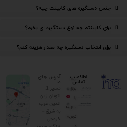
جنس دستگیره های کابینت چیه؟
برای کابینتم چه نوع دستگیره ای بخرم؟
برای انتخاب دستگیره چه مقدار هزینه کنم؟
اطلاعات
آدرس های
ایما
تماس
ما
مسیر 1.
یراق،
اتوبان زین
با
الدین غرب
سال‌ها
به شرق –
تجربه
خروجی
در
هنگام – بعد