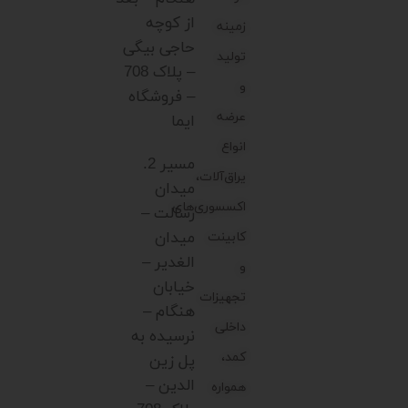
از کوچه
زمینه
حاجی بیگی
تولید
– پلاک 708
و
– فروشگاه
عرضه
ایما
انواع
مسیر 2.
یراق‌آلات،
میدان
اکسسوری‌های
رسالت –
میدان
کابینت
الغدیر –
و
خیابان
تجهیزات
هنگام –
داخلی
نرسیده به
کمد،
پل زین
الدین –
همواره