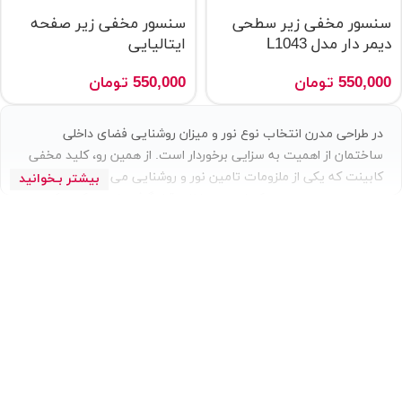
سنسور مخفی زیر سطحی
سنسور مخفی زیر صفحه
دیمر دار مدل L1043
ایتالیایی
550,000
تومان
550,000
تومان
در طراحی مدرن انتخاب نوع نور و میزان روشنایی فضای داخلی
ساختمان از اهمیت به سزایی برخوردار است. از همین رو، کلید مخفی
کابینت که یکی از ملزومات تامین نور و روشنایی می باشد، بسیار
مورد توجه مهندسین دکوراسیون داخلی قرار گرفته است. کمتر کسی
است که کارایی سنسورها را نداند. حسگرها قادرند، کمیت هایی نظیر
فشار، حرارت، گرما و رطوبت را به کمیت های الکتریکی بدل نمایند.
سنسورها بر مبنای نوع و خدماتی که از آنها انتظار می رود، داده هایی
را به سیستم کنترل کننده ارسال می کنند که طبق برنامه از پیش
تعیین شده است. سنسور مخفی کابینت در اندازه های بسیار کوچکی
تهیه می شوند و بعد از نصب قابل مشاهده نیستند. از همین رو به
آنها کلید مخفی کابینتی می گویند. این متن می کوشد تا شما را با
کاربرد و نحوه خرید این محصول آشنا کند.