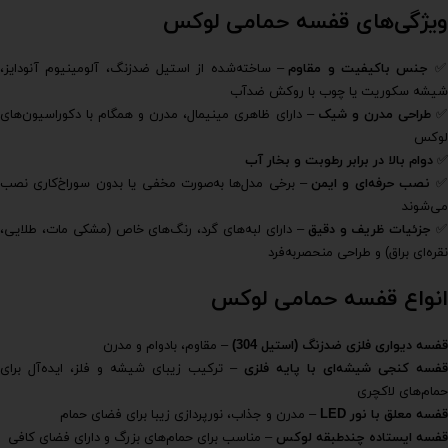
ویژگی‌های قفسه حمامی لوکس
جنس باکیفیت و مقاوم
– ساخته‌شده از استیل ضدزنگ، آلومینیوم آنودایز،
شیشه سکوریت یا چوب با روکش ضدآب
طراحی مدرن و شیک
– دارای ظاهری مینیمال، مدرن و همگام با دکوراسیون‌های
لوکس
✅
دوام بالا در برابر رطوبت و بخار آب
نصب حرفه‌ای و ایمن
– برخی مدل‌ها به‌صورت مخفی یا بدون سوراخ‌کاری نصب
می‌شوند
جزئیات ظریف و دقیق
– دارای لبه‌های گرد، رنگ‌های خاص (مشکی مات، طلایی،
نقره‌ای براق) و طراحی منحصر‌به‌فرد
انواع قفسه حمامی لوکس
قفسه دیواری فلزی ضدزنگ (استیل 304)
– مقاوم، بادوام و مدرن
قفسه کنجی شیشه‌ای با پایه فلزی
– ترکیب زیبای شیشه و فلز، ایده‌آل برای
حمام‌های لاکچری
قفسه معلق با نور
LED
– مدرن و جذاب، نورپردازی زیبا برای فضای حمام
قفسه ایستاده چندطبقه لوکس
– مناسب برای حمام‌های بزرگ و دارای فضای کافی