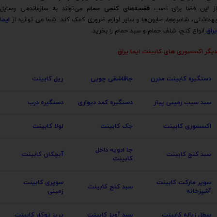
ز این فضا برای نصب
قفسه‌های کنجی حمام
می‌تواند به سازماندهی وسایل
بهداشتی، شامپوها، صابون‌ها و سایر لوازم ضروری کمک کند. شما می توانید از
ایما
یراق
انواع کنج، شلف حمام و سبد حمام را بخرید.
دیگر اکسسوری های کابینت ایما یراق
دستگیره کابینت مدرن
جاقاشقی چوبی
ریل کابینت
سبد سیب زمینی پیاز
دستگیره کمد دیواری
دستگیره درب
اکسسوری کابینت
جک کابینت
لولا کابینت
جا ادویه داخل
سبد کنج کابینت
آبچکان کابینت
کابینت
سوپر مارکت کابینت
سوپری کابینت
سبد کنج کابینت
آشپزخانه
زمینی
سطل زباله کابینت
سبد آویز کابینت
پریز توکار کابینت