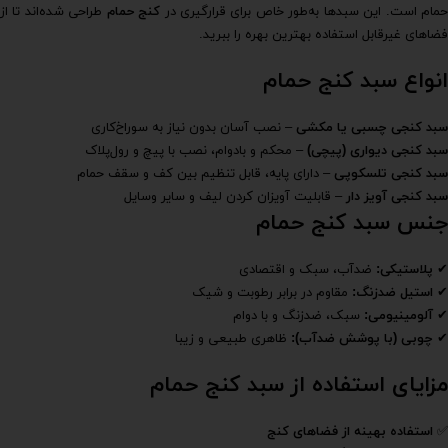
مام است. این سبدها به‌طور خاص برای قرارگیری در
کنج حمام
طراحی شده‌اند تا از
فضاهای غیرقابل استفاده بهترین بهره را ببرید.
انواع سبد کنج حمام
سبد کنجی چسبی یا مکشی
– نصب آسان بدون نیاز به سوراخ‌کاری
سبد کنجی دیواری (پیچی)
– محکم و بادوام، نصب با پیچ و رول‌پلاک
سبد کنجی تلسکوپی
– دارای پایه، قابل تنظیم بین کف و سقف حمام
سبد کنجی آویز دار
– قابلیت آویزان کردن لیف و سایر وسایل
جنس سبد کنج حمام
✔
پلاستیکی
:
ضدآب، سبک و اقتصادی
✔
استیل ضدزنگ
:
مقاوم در برابر رطوبت و شیک
✔
آلومینیومی
:
سبک، ضدزنگ و با دوام
✔
چوبی (با پوشش ضدآب)
:
ظاهری طبیعی و زیبا
مزایای استفاده از سبد کنج حمام
✅
استفاده بهینه از فضاهای کنج