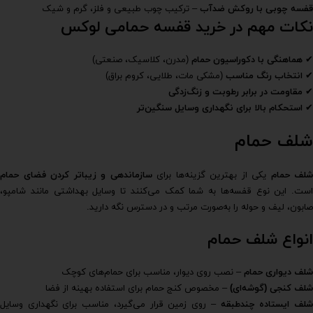
قفسه چوبی با روکش ضدآب
– ترکیب چوب طبیعی و فلز، گرم و شیک
نکات مهم در خرید قفسه حمامی لوکس
✔
هماهنگی با دکوراسیون حمام
(مدرن، کلاسیک، صنعتی)
✔
انتخاب رنگ مناسب
(مشکی مات، طلایی، کروم براق)
✔
مقاومت در برابر رطوبت و زنگ‌زدگی
✔
استحکام بالا برای نگهداری وسایل سنگین‌تر
شلف حمام
شلف حمام
یکی از بهترین گزینه‌ها برای
سازماندهی و زیباتر کردن فضای حمام
است. این نوع قفسه‌ها به شما کمک می‌کنند تا وسایل بهداشتی مانند شامپو،
صابون، لیف و حوله را به‌صورت مرتب و در دسترس نگه دارید.
انواع شلف حمام
شلف دیواری حمام
– نصب روی دیوار، مناسب برای حمام‌های کوچک
شلف کنجی (گوشه‌ای)
– مخصوص کنج حمام برای استفاده بهینه از فضا
لف ایستاده چندطبقه
– روی زمین قرار می‌گیرد، مناسب برای نگهداری وسایل