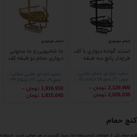
اتمام موجودی
اتمام موجودی
استند گوشه دیواری با کف
جا شامپویی و جا صابونی
طرح‌دار پانچ سه طبقه
دیواری حمام دو طبقه کف
ورق آلومینومی
سفید نقره ای مشکی طلایی-
سفید نقره ای طلایی مشکی-
عرض 27 عمق 19 ارتفاع 62
عمق ۱۹، عرض ۲۷، ارتفاع ۴۴
2,129,900
تومان
–
1,916,910
تومان
–
2,028,035
تومان
1,815,045
تومان
کنج حمام
کنج حمام یکی از فضاهای کم‌استفاده اما بسیار کاربردی در هر حمامی است. استفاده