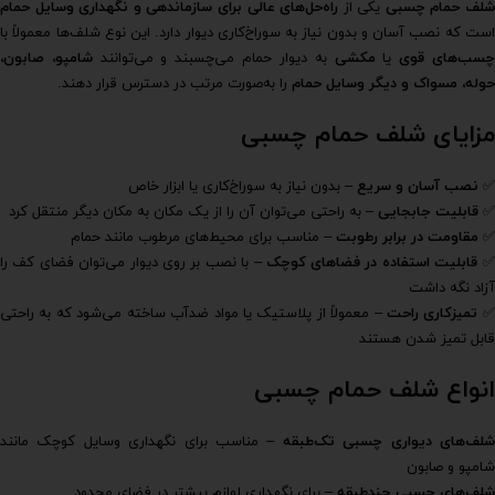
لف حمام چسبی
یکی از
راه‌حل‌های عالی برای سازماندهی و نگهداری وسایل حمام
است که نصب آسان و بدون نیاز به سوراخ‌کاری دیوار دارد. این نوع شلف‌ها معمولاً با
سب‌های قوی
یا
مکشی
به دیوار حمام می‌چسبند و می‌توانند
شامپو، صابون،
حوله، مسواک و دیگر وسایل حمام
را به‌صورت مرتب در دسترس قرار دهند.
مزایای شلف حمام چسبی
✅
نصب آسان و سریع
– بدون نیاز به سوراخ‌کاری یا ابزار خاص
✅
قابلیت جابجایی
– به راحتی می‌توان آن را از یک مکان به مکان دیگر منتقل کرد
✅
مقاومت در برابر رطوبت
– مناسب برای محیط‌های مرطوب مانند حمام
قابلیت استفاده در فضاهای کوچک
– با نصب بر روی دیوار می‌توان فضای کف را
آزاد نگه داشت
تمیزکاری راحت
– معمولاً از پلاستیک یا مواد ضدآب ساخته می‌شود که به راحتی
قابل تمیز شدن هستند
انواع شلف حمام چسبی
لف‌های دیواری چسبی تک‌طبقه
– مناسب برای نگهداری وسایل کوچک مانند
شامپو و صابون
شلف‌های چسبی چندطبقه
– برای نگهداری لوازم بیشتر در فضای محدود