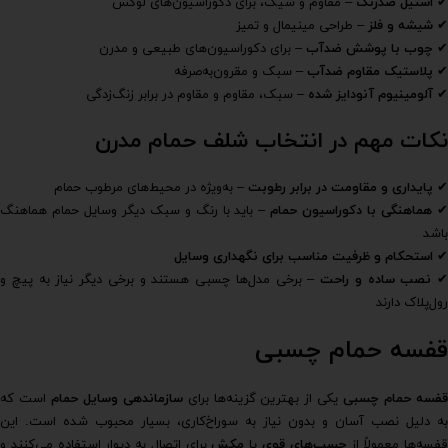
✔
استیل ضدزنگ
– مقاوم و شیک، برای دکوراسیون‌های لوکس
✔
شیشه و فلز
– طراحی مینیمال و تمیز
✔
چوب با پوشش ضدآب
– برای دکوراسیون‌های طبیعی و مدرن
✔
پلاستیک مقاوم ضدآب
– سبک و مقرون‌به‌صرفه
✔
آلومینیوم آنودایز شده
– سبک، مقاوم و مقاوم در برابر زنگ‌زدگی
نکات مهم در انتخاب شلف حمام مدرن
✔
پایداری و مقاومت در برابر رطوبت
– به‌ویژه در محیط‌های مرطوب حمام
هماهنگی با دکوراسیون حمام
– باید با رنگ و سبک دیگر وسایل حمام هماهنگ
باشد
✔
استحکام و ظرفیت مناسب برای نگهداری وسایل
✔
نصب ساده و راحت
– برخی مدل‌ها چسبی هستند و برخی دیگر نیاز به پیچ و
رول‌پلاک دارند
قفسه حمام چسبی
فسه حمام چسبی
یکی از بهترین گزینه‌ها برای
سازماندهی وسایل حمام
است که
به دلیل نصب آسان و بدون نیاز به سوراخ‌کاری، بسیار محبوب شده است. این
فسه‌ها معمولاً از
چسب‌های قوی
یا
مکش
برای اتصال به دیوار استفاده می‌کنند و