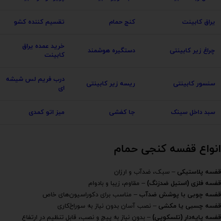
یراق کابینت
کنج حمام
تقسیم کننده کشو
خرید عمده یراق
چراغ زیر کابینتی
دستگیره هوشمند
کابینت
درب فریم لس شیشه
سنسور کابینتی
ریسه زیر کابینتی
ای
سبد داخل سینک
جا کفشی
میز اتو کمدی
انواع قفسه کنجی حمام
قفسه پلاستیکی
– سبک، ضدآب و ارزان
قفسه فلزی (استیل ضدزنگ)
– مقاوم، زیبا و بادوام
قفسه چوبی با پوشش ضدآب
– مناسب برای دکوراسیون‌های خاص
قفسه چسبی یا مکشی
– نصب آسان بدون نیاز به سوراخ‌کاری
قفسه پایه‌دار (تلسکوپی)
– بدون نیاز به پیچ و نصب، قابل تنظیم در ارتفاع