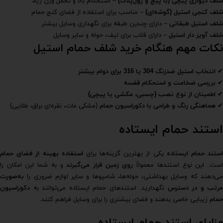
شلف دیواری پیچی (با پیچ و رول‌پلاک)
– استحکام بالا و تحمل وزن زیاد
شلف کنجی استیل (گوشه‌ای)
– مناسب برای استفاده از فضای کنج حمام
شلف استیل طبقاتی
– دارای چندین طبقه برای نگهداری وسایل بیشتر
شلف آویز دار استیل
– دارای قلاب برای لیف، حوله و سایر وسایل
نکات مهم هنگام خرید شلف حمام استیل
✔
انتخاب استیل ضدزنگ 304 یا 316 برای دوام بیشتر
✔
بررسی ضخامت و استحکام قفسه
✔
اطمینان از نوع نصب (چسبی، مکشی یا پیچی)
✔
هماهنگی رنگ و طراحی با دکوراسیون حمام
(مشکی مات، نقره‌ای براق، طلایی)
استند حمام ایستاده
ستند حمام ایستاده
یکی از بهترین گزینه‌ها برای
استفاده بهینه از فضای حمام
ست. این نوع استندها معمولاً
روی زمین قرار می‌گیرند
و به شما این امکان را
می‌دهند که وسایل بهداشتی، حوله‌ها، شامپوها و سایر لوازم ضروری را
به‌صورت
مرتب و در دسترس
نگهدارید. استندهای حمام ایستاده می‌توانند به
دکوراسیون
حمام
زیبایی خاصی بدهند و فضای بیشتری را برای وسایل فراهم کنند.
مزایای استند حمام ایستاده