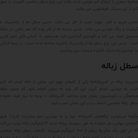
چنانچه مخزن با ارتفاع کم طراحی شده باشد این نوع سطل مناسب کابینت با عمق
کم در زیر سینک ظرفشویی می باشد.
جنس فریم یا قاب جهت نصب از فلز می باشد. جنس سطل ها از پلاستیک با
کیفیت و رنگ طوسی می باشد. جنس دسته ها از فلز بوده که عمر بالایی در حفظ
محصول ایجاد می کند و نگهداری آسانتری دارد، همینطور به آسانی قابل تمیز کردن
است. جنس این نوع سطل ها از پلاستیک فشرده ساخته شده است. در اینجا اندکی
به توضیح پلاستیک فشرده چیست می پردازیم.
سطل زباله
مدیریت زباله در آشپزخانه‌ها یکی از کارهای مهم این بخش از خانه است که لازم
است به درستی انجام گیرد، این کار باید به نحوی انجام شود که ضمن حفظ
هماهنگی و دکوراسیون بخش های مختلف آشپزخانه، با توجه به نیاز افراد خانواده
سطل زباله مناسبی انتخاب و در این بخش نصب شود.
چگونه می‌توانید زباله‌های آشپزخانه خود را به بهترین نحو مدیریت کنید؟ طبق
آمارهای جهانی، هر خانواده به طور متوسط روزانه حدود ۳ کیلوگرم زباله تولید می‌کند
که در طول یک سال به بیش از ۱۱۰۰ کیلوگرم می‌رسد. انتخاب سطل زباله مناسب
می‌تواند در بهینه‌سازی فضا، حفظ بهداشت و محیط زیست خانه تأثیر زیادی داشته