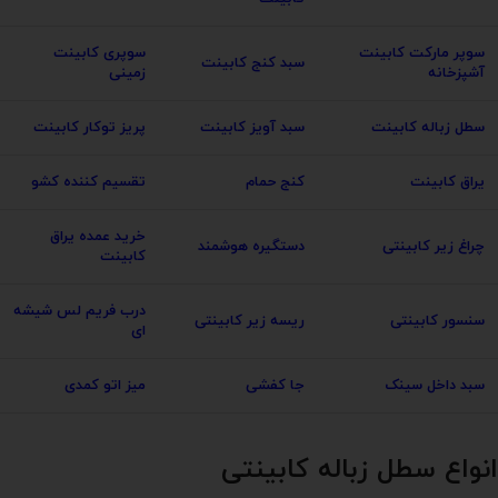
سوپر مارکت کابینت
سوپری کابینت
سبد کنج کابینت
آشپزخانه
زمینی
سطل زباله کابینت
سبد آویز کابینت
پریز توکار کابینت
یراق کابینت
کنج حمام
تقسیم کننده کشو
خرید عمده یراق
چراغ زیر کابینتی
دستگیره هوشمند
کابینت
درب فریم لس شیشه
سنسور کابینتی
ریسه زیر کابینتی
ای
سبد داخل سینک
جا کفشی
میز اتو کمدی
انواع سطل زباله کابینتی