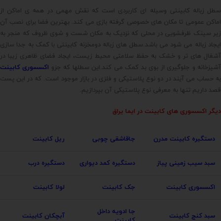
سطل زباله کابینتی وسیله ای کاربردی است که نقش مهمی در همه ی اماکن از
اماکن عمومی تا مکان های خصوصی گرفته بازی می کند. بهترین فضا برای نصب آن
زیر سینک ظرفشویی در محلی که نزدیک به مکان شست و شوی ظروف که منجر به
ایجاد زباله می شود می باشد.سطل های زباله دومخزنه کابینتی با کمک به جدا سازی
آشغال های تر و خشک به حفظ سلامتی محیط زیست، ایجاد فضای ظاهری زیبا در
شپزخانه و جلوگیری از بوی بد کمک می کند.این سطلها که جزو
اکسسوری کابینت
به حساب می آیند در دو نوع پلاستیکی و فلزی در بازار موجود است. که در این پست
قصد داریم تنها به معرفی نوع پلاستیکی آن بپردازیم.
دیگر اکسسوری های کابینت در
ایما یراق
دستگیره کابینت مدرن
جاقاشقی چوبی
ریل کابینت
سبد سیب زمینی پیاز
دستگیره کمد دیواری
دستگیره درب
اکسسوری کابینت
جک کابینت
لولا کابینت
جا ادویه داخل
سبد کنج کابینت
آبچکان کابینت
کابینت