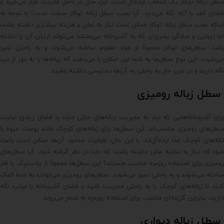
سطل زباله توکار یک انتخاب ایده‌آل است. این مدل در داخل کابینت قرار می‌گیرد و
فضای کف را آزاد نگه می‌دارد. آیا نصب سطل زباله توکار سخت است؟ با توجه به
اینکه نصب سطل زباله توکار ممکن است نیاز به زمان و هزینه بیشتری داشته باشد،
اما زیبایی و سادگی بصری‌ای که به آشپزخانه می‌بخشد می‌تواند ارزش آن را داشته
باشد. سطل‌های توکار معمولاً از مواد مقاوم ساخته می‌شوند و به راحتی تمیز
می‌شوند. این نوع سطل‌ها به شما این امکان را می‌دهند که زباله‌ها را به دور از دید
نگه دارید و در عین حال به راحتی به آن‌ها دسترسی داشته باشید.
سطل زباله رومیزی
برای آشپزخانه‌هایی که نیاز به مدیریت زباله‌های جزئی دارند یا فضای زیادی ندارند،
سطل‌های رومیزی مناسب‌اند. این سطل‌ها برای زباله‌های کوچک مانند پوست میوه یا
تکه‌های کوچک غذا ایده‌آل‌اند. با این حال، ظرفیت محدود آن‌ها ممکن است باعث
شود که نیاز به تخلیه مکرر داشته باشند که باید در نظر گرفته شود. آیا سطل‌های
رومیزی برای استفاده روزمره مناسب هستند؟ این سطل‌ها معمولاً از پلاستیک یا فلز
ساخته می‌شوند و به راحتی تمیز می‌شوند. سطل‌های رومیزی می‌توانند به شما کمک
کنند تا زباله‌های کوچک را به راحتی مدیریت کنید و فضای آشپزخانه را مرتب نگه
دارید، بنابراین گزینه‌ای مناسب برای استفاده روزمره به شمار می‌روند.
سطل زباله دیواری