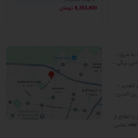
8,353,800
تومان
رب به شرق –
اجی بیگی –
ن الغدیر –
ین الدین –
 اطلاع از
۰۹۱
تماس