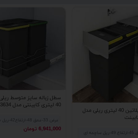
سطل زباله سایز متوسط ریلی 
40 لیتری کابینتی مدل 3634 برند پلاتین
سطل زباله پلاتین 40 لیتری ریلی مدل
عرض 33-عمق 48-ارتفاع42-ریل ساچمه ای
6,941,000
تومان