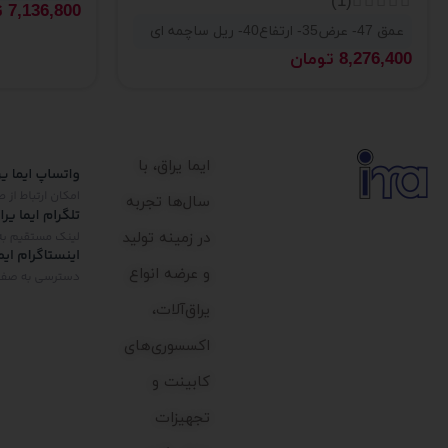
(1)
7,136,800
ت
عمق 47- عرض35- ارتفاع40- ریل ساچمه ای
8,276,400
تومان
ایما یراق، با
سال‌ها تجربه
در زمینه تولید
و عرضه انواع
یراق‌آلات،
اکسسوری‌های
کابینت و
تجهیزات