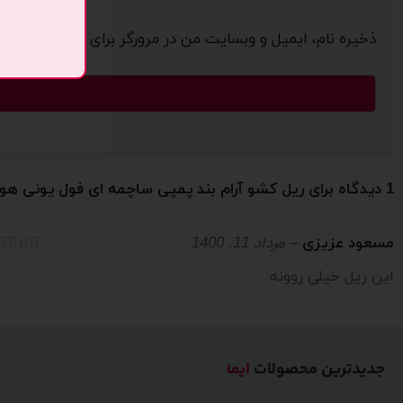
ذخیره نام، ایمیل و وبسایت من در مرورگر برای زمانی که دوب
1 دیدگاه برای
ریل کشو آرام بند پمپی ساچمه ای فول یونی هوپ
مسعود عزیزی
–
مرداد 11, 1400
این ریل خیلی روونه