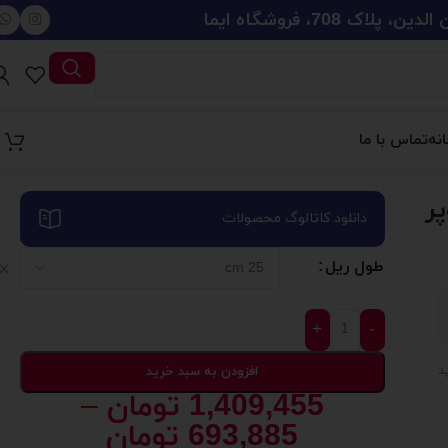
708، فروشگاه ایما
نه
تماس با ما
ر
دانلود کاتالوگ محصولات
طول ریل
+
-
افزودن به سبد خرید
1,409,455
تومان
–
693,885
تومان