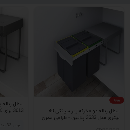
ویژه
3613 برای کابینت
سطل زباله دو مخزنه زیر سینکی 40
لیتری مدل 3633 پلاتین - طراحی مدرن
و کاربردی
عرض 32-عمق 45-ارتفاع 49-ریل ساچمه ای