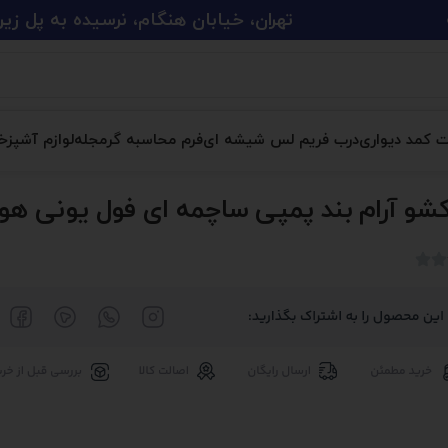
تهران، خیابان هنگام، نرسیده به پل زین الدین، پلاک 
ت کمد دیواری
درب فریم لس شیشه ای
فرم محاسبه گر
مجله
لوازم آشپزخا
کشو آرام بند پمپی ساچمه ای فول یونی هوپ