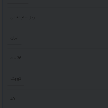
ریل ساچمه ای
ایران
36 ماه
کوچک
40