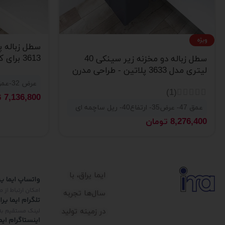
ویژه
3613 برای کابینت
سطل زباله دو مخزنه زیر سینکی 40
لیتری مدل 3633 پلاتین - طراحی مدرن
و کاربردی
عرض 32-عمق 45-ارتفاع 49-ریل ساچمه ای
(1)
7,136,800
ت
عمق 47- عرض35- ارتفاع40- ریل ساچمه ای
8,276,400
تومان
ایما یراق، با
سال‌ها تجربه
در زمینه تولید