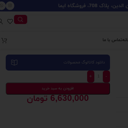
708، فروشگاه ایما
نه
تماس با ما
دانلود کاتالوگ محصولات
+
-
افزودن به سبد خرید
6,630,000
تومان