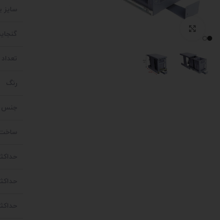
سایز 
بزرگنمایی تصویر
گنجای
تعداد
رنگ
جنس چ
ساخت 
حداکثر
حداکثر
حداکث