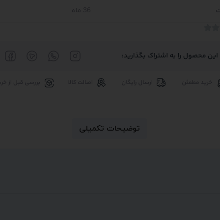
ت
36 ماه
توضیحات تکمیلی