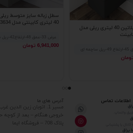
سطل زباله سایز متوسط ریلی 
40 لیتری کابینتی مدل 3634 برند پلاتین
سطل زباله پلاتین 40 لیتری ریلی مدل
عرض 33-عمق 48-ارتفاع42-ریل ساچمه ای
6,941,000
تومان
ومان
اطلاعات تماس
آدرس های ما
مسیر 1. اتوبان زین الدین غ
خروجی هنگام – بعد از کوچه ح
پلاک 708 – فروشگاه ایما