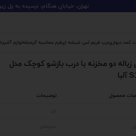
تهران، خیابان هنگام، نرسیده به پل زین الدین، پلاک 
ت کمد دیواری
درب فریم لس شیشه ای
فرم محاسبه گر
مجله
لوازم آشپزخا
باله دو مخزنه با درب بازشو کوچک مدل
لبا
ات محصول
توضیحات
آلبا
ل
ساچمه‌ای