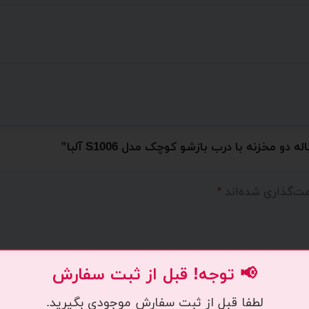
مخزنه با درب بازشو کوچک مدل S1006 آلبا”
مت‌گذاری شده‌اند
*
📢 توجه! قبل از ثبت سفارش
لطفا قبل از ثبت سفارش موجودی بگیرید.