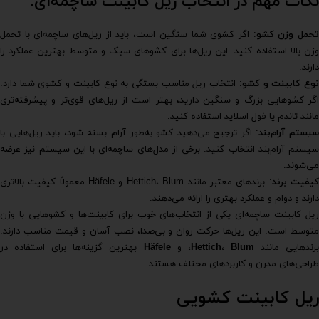
نکات مهم در انتخاب ریل کابینت ساچمه‌ای:
حمل وزن کشو
: اگر کشوی شما سنگین است، باید از ریل‌های ساچمه‌ای با تحمل
وزن بالا استفاده کنید. این ریل‌ها برای کشوهای سبک و متوسط بهترین عملکرد را
دارند.
وع کابینت و کشو
: انتخاب ریل مناسب بستگی به نوع کابینت و کشوی شما دارد.
اگر کشوهایی بزرگ و سنگین دارید، بهتر است از ریل‌های قوی‌تر و پیشرفته‌تری
مانند تاندم یا فول اسلاید استفاده کنید.
یستم آرام‌بند
: اگر ترجیح می‌دهید کشو به‌طور آرام بسته شود، باید ریل‌هایی با
سیستم آرام‌بند انتخاب کنید. برخی از مدل‌های ساچمه‌ای با این سیستم نیز عرضه
می‌شوند.
یفیت برند
: برندهای معتبر مانند Hettich، Blum و Häfele معمولاً کیفیت بالاتری
دارند و دوام و عملکرد بهتری را ارائه می‌دهند.
ریل کابینت ساچمه‌ای یکی از انتخاب‌های خوب برای کابینت‌ها و کشوهایی با وزن
متوسط است. این ریل‌ها حرکت روان و بی‌صدا، نصب آسان و قیمت مناسب دارند.
رندهایی مانند
Blum
،
Hettich
، و
Häfele
بهترین گزینه‌ها برای استفاده در
طراحی‌های مدرن و کاربردهای مختلف هستند.
ریل کابینت کشویی