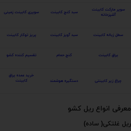
سوپر مارکت کابینت
سبد کنج کابینت
سوپری کابینت زمینی
آشپزخانه
سطل زباله کابینت
سبد آویز کابینت
پریز توکار کابینت
یراق کابینت
کنج حمام
تقسیم کننده کشو
خرید عمده یراق
کابینت
چراغ زیر کابینتی
دستگیره هوشمند
معرفی انواع ریل کشو
ریل غلتکی( ساده)