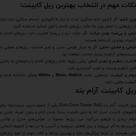
نکات مهم در انتخاب بهترین ریل کابینت:
زن کشو
: اگر کشوی شما سنگین است یا نیاز به نگهداری اجسام سنگین دارد، باید
از ریل‌هایی با تحمل وزن بالا مانند ریل‌های تاندم یا فول اسلاید استفاده کنید.
رمی و بی‌صدا بودن حرکت
: اگر حرکت نرم و بی‌صدا اهمیت دارد، ریل‌های تاندم یا
آرام‌بند بهترین گزینه‌ها هستند.
طراحی و فضای داخلی
: اگر به دنبال طراحی مدرن و تمیز هستید، ریل‌های مخفی یا
سیستم‌های آرام‌بند بسیار مناسب خواهند بود.
قابلیت تنظیم و نصب آسان
: برخی ریل‌ها مانند ریل‌های تاندم یا ساچمه‌ای به راحتی
قابل تنظیم هستند و نصب آسان‌تری دارند.
وام و کیفیت
: برندهایی مانند
Hettich
،
Blum
و
Häfele
همگی شناخته شده و
کیفیت بالایی دارند.
ریل کابینت آرام بند
ریل کابینت آرام بند (Soft-Close Drawer Rail) یکی از محبوب‌ترین سیستم‌ها برای
کشوهای کابینت است که به دلیل قابلیت بسته شدن آرام و بدون ضربه، راحتی و
دوام زیادی را فراهم می‌آورد. این ریل‌ها معمولاً در طراحی‌های مدرن و لوکس
کابینت‌ها به کار می‌روند و برای کاهش سروصدا و آسیب به درب‌ها یا کشوها انتخابی
عالی هستند. در اینجا ویژگی‌ها، مزایا و بهترین برندها و نکات مهم در مورد ریل‌های