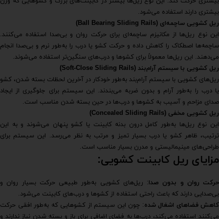
بیشتری حرکت کند. این نوع ریل‌ها بیشتر در کابینت‌های بزرگ و کشوهایی که وزن
بیشتری دارند استفاده می‌شود.
ریل کشویی ساچمه‌ای
(Ball Bearing Sliding Rails)
این نوع ریل‌ها از مکانیزم ساچمه‌ای برای حرکت روان و بی‌صدا استفاده می‌کنند.
ساچمه‌ها اصطکاک را کاهش داده و حرکت کشو یا درب را به‌طور نرم و بی‌صدا انجام
می‌دهند. این ریل‌ها معمولاً برای کشوها و درب‌های سنگین‌تر استفاده می‌شوند.
ریل کشویی با سیستم آرام‌بند
(Soft-Close Sliding Rails)
ریل‌های کشویی با سیستم آرام‌بند به‌طور خودکار در آخرین لحظات بسته شدن، کشو
یا درب را به‌طور آرام و بدون ضربه می‌بندند. این سیستم برای جلوگیری از ایجاد
صدای مزاحم و آسیب به کشوها و درب‌ها در حین بسته شدن مناسب است.
ریل کشویی مخفی
(Concealed Sliding Rails)
این نوع ریل‌ها به‌طور کامل درون بدنه کابینت یا کشو پنهان می‌شوند و به این
ترتیب، ظاهر کشو یا درب بسیار تمیز و مرتب به نظر می‌رسد. این سیستم برای
طراحی‌های مینیمالیستی و مدرن بسیار مناسب است.
مزایای ریل کابینت کشویی:
حرکت روان و بدون صدا
: ریل‌های کشویی به‌طور طبیعی حرکت بسیار روان و
بی‌صدایی دارند که باعث راحتی استفاده از کشوها و درب‌های کابینت می‌شود.
کاهش فضاهای اشغال شده
: چون این سیستم از کشوهایی که به‌طور افقی حرکت
می‌کنند استفاده می‌کند، درب‌ها به فضای اضافی برای باز و بسته شدن نیاز ندارند و