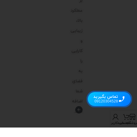
بر
عملکرد
بالا،
زیبایی
و
کارایی
را
به
فضای
شما
تماس بگیرید
اضافه
09120304528
کنند.
روشگاه
سبد خرید
حساب کاربری من