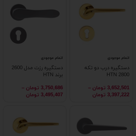
اتمام موجودی
اتمام موجودی
دستگیره درب دو تکه
دستگیره رزت مدل 2600
2800 HTN
برند HTN
3,652,501
تومان
–
3,750,686
تومان
–
3,397,222
تومان
3,495,407
تومان