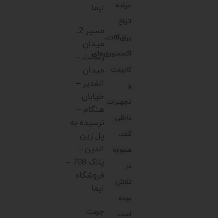
عرضه
ایما
انواع
مسیر 2.
یراق‌آلات،
میدان
اکسسوری‌های
رسالت –
میدان
کابینت
الغدیر –
و
خیابان
تجهیزات
هنگام –
داخلی
نرسیده به
کمد،
پل زین
الدین –
همواره
پلاک 708 –
در
فروشگاه
تلاش
ایما
بوده
جهت
است