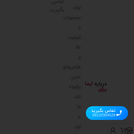
تماس
ارائه
بگیرید.
محصولات
با
کیفیت
بالا
و
طراحی‌های
مدرن
درباره
ایما
برآورده
یراق
کند.
ما
تماس بگیرید
09120304528
بر
این