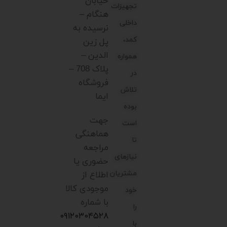
خیابان
تجهیزات
هنگام –
داخلی
نرسیده به
کمد،
پل زین
الدین –
همواره
پلاک 708 –
در
فروشگاه
تلاش
ایما
بوده
جهت
است
هماهنگی
تا
مراجعه
نیازهای
حضوری یا
مشتریان
اطلاع از
موجودی کالا
خود
با شماره
را
۰۹۱۲۰۳۰۴۵۲۸
با