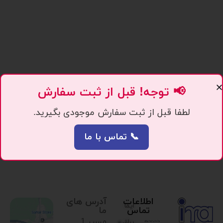
📢 توجه! قبل از ثبت سفارش
لطفا قبل از ثبت سفارش موجودی بگیرید.
📞 تماس با ما
اطلاعات
آدرس های
ایما
تماس
ما
مسیر 1.
یراق،