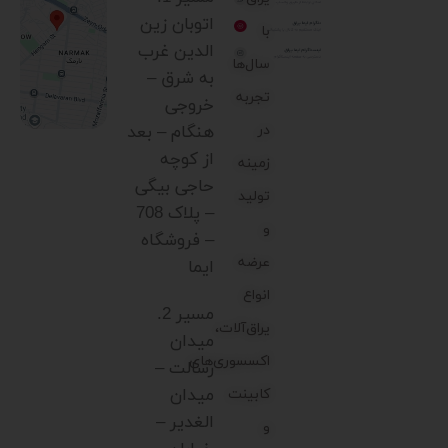
اتوبان زین
با
الدین غرب
سال‌ها
به شرق –
تجربه
خروجی
در
هنگام – بعد
از کوچه
زمینه
حاجی بیگی
تولید
– پلاک 708
و
– فروشگاه
عرضه
ایما
انواع
مسیر 2.
یراق‌آلات،
میدان
اکسسوری‌های
رسالت –
میدان
کابینت
الغدیر –
و